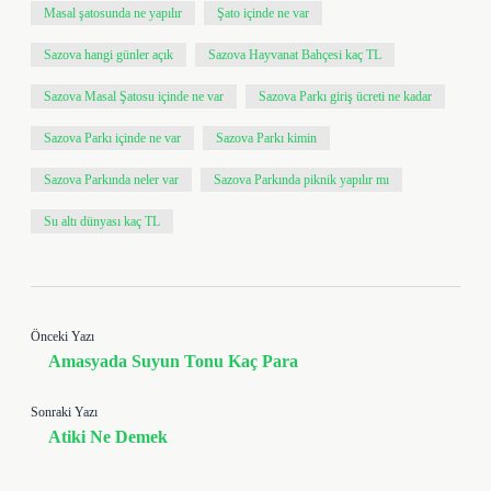
Masal şatosunda ne yapılır
Şato içinde ne var
Sazova hangi günler açık
Sazova Hayvanat Bahçesi kaç TL
Sazova Masal Şatosu içinde ne var
Sazova Parkı giriş ücreti ne kadar
Sazova Parkı içinde ne var
Sazova Parkı kimin
Sazova Parkında neler var
Sazova Parkında piknik yapılır mı
Su altı dünyası kaç TL
Önceki Yazı
Amasyada Suyun Tonu Kaç Para
Sonraki Yazı
Atiki Ne Demek