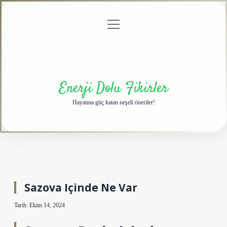
menüyü
Anasayfa
Gizlilik
Yasal
Hakkımızda
aç
Politikası
Uyarı
Enerji Dolu Fikirler
Hayatına güç katan neşeli öneriler!
Sazova Içinde Ne Var
Tarih: Ekim 14, 2024