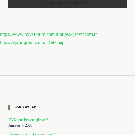
https://www.novaforum.com.tr
https://provir.com.tr
https://eprongroup.com.tr
Sitemap
Sidebar
Son Yazılar
KYK yurt kimlere çıkmaz ?
Ağustos 7, 2026
Davaro müziğini kim söylüyor ?