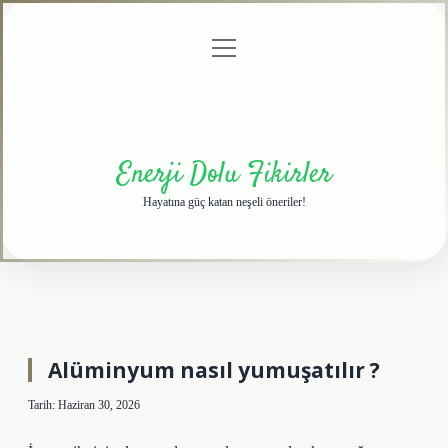
menüyü
Anasayfa
Gizlilik
Yasal
Hakkımızda
aç
Politikası
Uyarı
Enerji Dolu Fikirler
Hayatına güç katan neşeli öneriler!
Alüminyum nasıl yumuşatılır ?
Tarih: Haziran 30, 2026