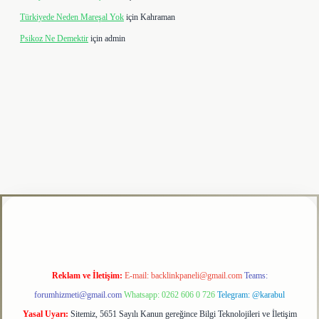
Türkiyede Neden Mareşal Yok
için
Kahraman
Psikoz Ne Demektir
için
admin
t
Reklam ve İletişim:
E-mail:
backlinkpaneli@gmail.com
Teams:
forumhizmeti@gmail.com
Whatsapp: 0262 606 0 726
Telegram: @karabul
Yasal Uyarı:
Sitemiz, 5651 Sayılı Kanun gereğince Bilgi Teknolojileri ve İletişim