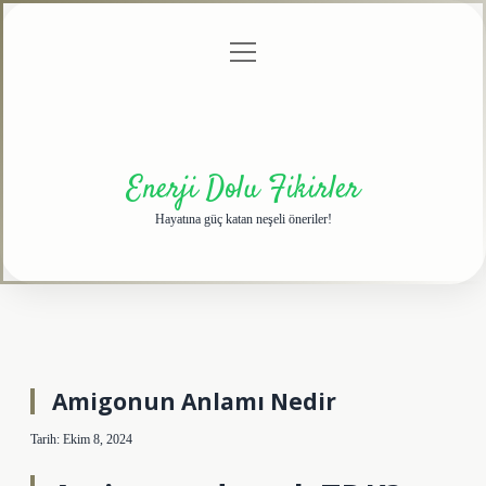
menüyü
Anasayfa
Gizlilik
Yasal
Hakkımızda
aç
Politikası
Uyarı
Enerji Dolu Fikirler
Hayatına güç katan neşeli öneriler!
Amigonun Anlamı Nedir
Tarih: Ekim 8, 2024