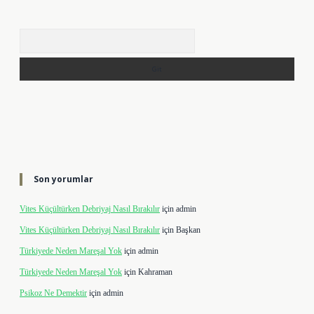
Arama
Son yorumlar
Vites Küçültürken Debriyaj Nasıl Bırakılır
için
admin
Vites Küçültürken Debriyaj Nasıl Bırakılır
için
Başkan
Türkiyede Neden Mareşal Yok
için
admin
Türkiyede Neden Mareşal Yok
için
Kahraman
Psikoz Ne Demektir
için
admin