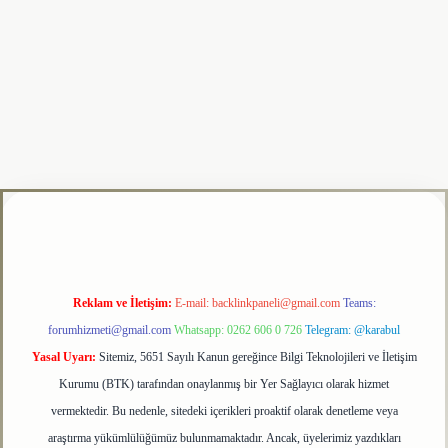
tulipbet
Reklam ve İletişim:
E-mail:
backlinkpaneli@gmail.com
Teams:
forumhizmeti@gmail.com
Whatsapp: 0262 606 0 726
Telegram: @karabul
Yasal Uyarı:
Sitemiz, 5651 Sayılı Kanun gereğince Bilgi Teknolojileri ve İletişim
Kurumu (BTK) tarafından onaylanmış bir Yer Sağlayıcı olarak hizmet
vermektedir. Bu nedenle, sitedeki içerikleri proaktif olarak denetleme veya
araştırma yükümlülüğümüz bulunmamaktadır. Ancak, üyelerimiz yazdıkları