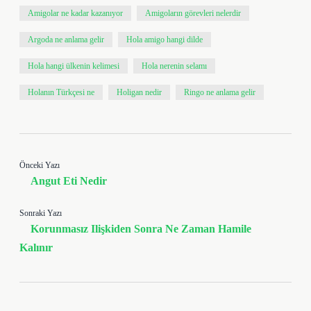
Amigolar ne kadar kazanıyor
Amigoların görevleri nelerdir
Argoda ne anlama gelir
Hola amigo hangi dilde
Hola hangi ülkenin kelimesi
Hola nerenin selamı
Holanın Türkçesi ne
Holigan nedir
Ringo ne anlama gelir
Önceki Yazı
Angut Eti Nedir
Sonraki Yazı
Korunmasız Ilişkiden Sonra Ne Zaman Hamile
Kalınır