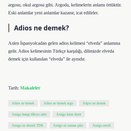
argosu, okul argosu gibi. Argoda, kelimelerin anlamı örtüktür.
Eski anlamlar yeni anlamlar kazanır, icat edilirler.
Adios ne demek?
Aslen İspanyolcadan gelen adios kelimesi “elveda” anlamına
gelir. Adios kelimesinin Türkçe karşılığı, dilimizde elveda
demek için kullanılan “elveda” ile aynıdır.
Tarih:
Makaleler
Adios ne demek
Adios ne demek argo
Adşos ne demek
Amigo hangi ülkeye aittir
Amigo kime denir
Amigo ne demek TDK
Amigo ne zaman çıktı
Amigo nereli