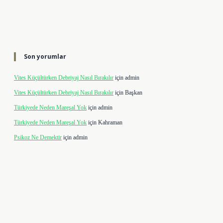
Son yorumlar
Vites Küçültürken Debriyaj Nasıl Bırakılır
için
admin
Vites Küçültürken Debriyaj Nasıl Bırakılır
için
Başkan
Türkiyede Neden Mareşal Yok
için
admin
Türkiyede Neden Mareşal Yok
için
Kahraman
Psikoz Ne Demektir
için
admin