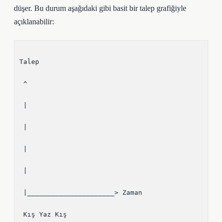
düşer. Bu durum aşağıdaki gibi basit bir talep grafiğiyle
açıklanabilir:
Talep

 ^

 | 

 | 

 | 

 | 

 |______________________> Zaman

 Kış Yaz Kış
