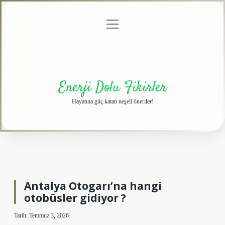
menüyü
Anasayfa
Gizlilik
Yasal
Hakkımızda
aç
Politikası
Uyarı
Enerji Dolu Fikirler
Hayatına güç katan neşeli öneriler!
Antalya Otogarı’na hangi
otobüsler gidiyor ?
Tarih: Temmuz 3, 2026