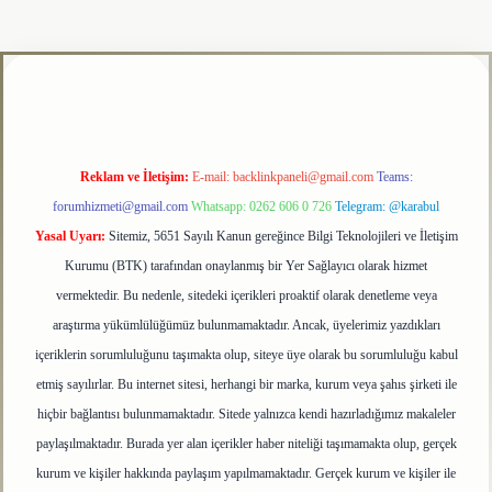
elexbet giriş adresi
tulipbet
Reklam ve İletişim:
E-mail:
backlinkpaneli@gmail.com
Teams:
forumhizmeti@gmail.com
Whatsapp: 0262 606 0 726
Telegram: @karabul
Yasal Uyarı:
Sitemiz, 5651 Sayılı Kanun gereğince Bilgi Teknolojileri ve İletişim
Kurumu (BTK) tarafından onaylanmış bir Yer Sağlayıcı olarak hizmet
vermektedir. Bu nedenle, sitedeki içerikleri proaktif olarak denetleme veya
araştırma yükümlülüğümüz bulunmamaktadır. Ancak, üyelerimiz yazdıkları
içeriklerin sorumluluğunu taşımakta olup, siteye üye olarak bu sorumluluğu kabul
etmiş sayılırlar. Bu internet sitesi, herhangi bir marka, kurum veya şahıs şirketi ile
hiçbir bağlantısı bulunmamaktadır. Sitede yalnızca kendi hazırladığımız makaleler
paylaşılmaktadır. Burada yer alan içerikler haber niteliği taşımamakta olup, gerçek
kurum ve kişiler hakkında paylaşım yapılmamaktadır. Gerçek kurum ve kişiler ile