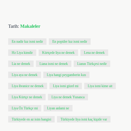
Tarih:
Makaleler
En nadir kız ismi nedir
En popüler kız ismi nedir
Hz Liya kimdir
Kürtçede liya ne demek
Lena ne demek
Lia ne demek
Liana ismi ne demek
Lianın Türkçesi nedir
Liya aya ne demek
Liya hangi peygamberin kızı
Liya ibranice ne demek
Liya ismi güzel mi
Liya ismi kime ait
Liya Kürtçe ne demek
Liya ne demek Yunanca
Liya Öz Türkçe mi
Liyan anlami ne
Türkiyede en az isim hangisi
Türkiyede liya ismi kaç kişide var