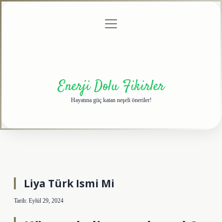
menüyü
Anasayfa
Gizlilik
Yasal
Hakkımızda
aç
Politikası
Uyarı
Enerji Dolu Fikirler
Hayatına güç katan neşeli öneriler!
Liya Türk Ismi Mi
Tarih: Eylül 29, 2024