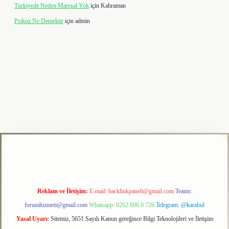
Türkiyede Neden Mareşal Yok
için
Kahraman
Psikoz Ne Demektir
için
admin
bet giriş adresi
tulipbet
Reklam ve İletişim:
E-mail:
backlinkpaneli@gmail.com
Teams:
forumhizmeti@gmail.com
Whatsapp: 0262 606 0 726
Telegram: @karabul
Yasal Uyarı:
Sitemiz, 5651 Sayılı Kanun gereğince Bilgi Teknolojileri ve İletişim