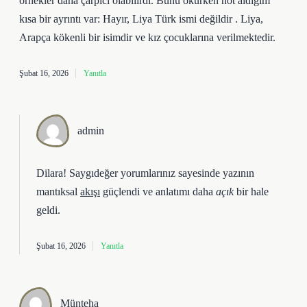
örnekler daha çarpıcı olabilirdi. Bunu okurken not aldığım
kısa bir ayrıntı var: Hayır, Liya Türk ismi değildir . Liya,
Arapça kökenli bir isimdir ve kız çocuklarına verilmektedir.
Şubat 16, 2026
Yanıtla
admin
Dilara! Saygıdeğer yorumlarınız sayesinde yazının
mantıksal
akışı
güçlendi ve anlatımı daha
açık
bir hale
geldi.
Şubat 16, 2026
Yanıtla
Münteha