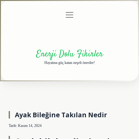
menüyü
Anasayfa
Gizlilik
Yasal
Hakkımızda
aç
Politikası
Uyarı
Enerji Dolu Fikirler
Hayatına güç katan neşeli öneriler!
Ayak Bileğine Takılan Nedir
Tarih: Kasım 14, 2024