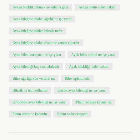
Ayağa bileklik takmak ne anlama gelir
Ayağa platin neden takılır
Ayak bileğine takılan ağırlık ne işe yarar
Ayak bileğine takılan bilezik nedir
Ayak bileğine takılan platin ne zaman çıkarılır
Ayak bilek koruyucu ne işe yarar
Ayak bilek splinti ne işe yarar
Ayak bilekliği kaç saat takılmalı
Ayak bilekliği neden takılır
Bilek ağırlığı kilo verdirir mi
Bilek splint nedir
Bilezik ne için kullanılır
Elastik ayak bilekliği ne işe yarar
Ortopedik ayak bilekliği ne işe yarar
Platin kemiğe kaynar mı
Platin ömrü ne kadardır
Splint nedir ortopedi