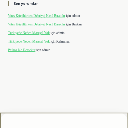
Son yorumlar
Vites Küçültürken Debriyaj Nasıl Bırakılır
için
admin
Vites Küçültürken Debriyaj Nasıl Bırakılır
için
Başkan
Türkiyede Neden Mareşal Yok
için
admin
Türkiyede Neden Mareşal Yok
için
Kahraman
Psikoz Ne Demektir
için
admin
pbet