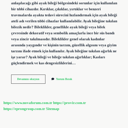
anlaşılacağı gibi ayak bileği bölgesindeki sorunlar için kullanılan
bir tıbbi cihazdır. Kırıklar, çıkıklar, yırtıklar ve benzeri
travmalarda ayakta tedavi sürecini hızlandırmak için ayak bileği
ateli adı verilen tıbbi cihazlar kullanılabilir. Ayak bileğine takılan
bilezik nedir? Bileklikler, genellikle ayak bileği veya bilek
çevresinde dekoratif veya sembolik amaçlarla ince bir süs bandı
veya zincir takılmasıdır. Bileklikler genel olarak kadınlar
arasında yaygındır ve kişinin tarzını, güzellik algısını veya giyim
tarzını ifade etmek için kullanılır. Ayak bileğine takılan ağırlık ne
işe yarar? Ayak bileği ve bileğe takılan ağırlıklar; Kasları
güçlendirmek ve kas dengesizliklerini…
Ayak
Devamını okuyun
Yorum Bırak
Bileğine
Takılan
Nedir
https://www.novaforum.com.tr
https://provir.com.tr
https://eprongroup.com.tr
Sitemap