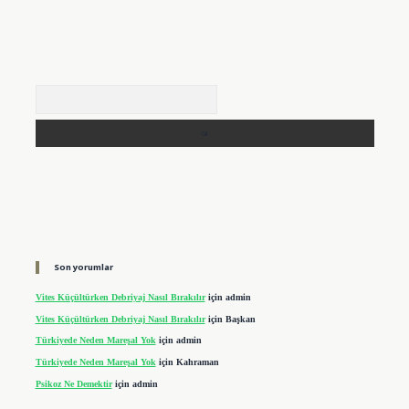
Arama
Son yorumlar
Vites Küçültürken Debriyaj Nasıl Bırakılır
için
admin
Vites Küçültürken Debriyaj Nasıl Bırakılır
için
Başkan
Türkiyede Neden Mareşal Yok
için
admin
Türkiyede Neden Mareşal Yok
için
Kahraman
Psikoz Ne Demektir
için
admin