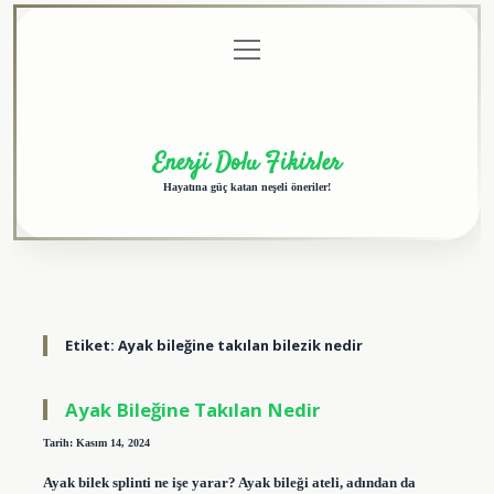
menüyü
Anasayfa
Gizlilik
Yasal
Hakkımızda
aç
Politikası
Uyarı
Enerji Dolu Fikirler
Hayatına güç katan neşeli öneriler!
Etiket:
Ayak bileğine takılan bilezik nedir
Ayak Bileğine Takılan Nedir
Tarih: Kasım 14, 2024
Ayak bilek splinti ne işe yarar? Ayak bileği ateli, adından da