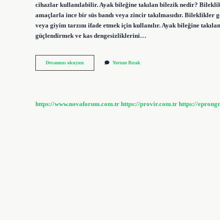
cihazlar kullanılabilir. Ayak bileğine takılan bilezik nedir? Bilekl
amaçlarla ince bir süs bandı veya zincir takılmasıdır. Bileklikler g
veya giyim tarzını ifade etmek için kullanılır. Ayak bileğine takılan
güçlendirmek ve kas dengesizliklerini…
Ayak
Devamını okuyun
Yorum Bırak
Bileğine
Takılan
Nedir
https://www.novaforum.com.tr
https://provir.com.tr
https://eprong