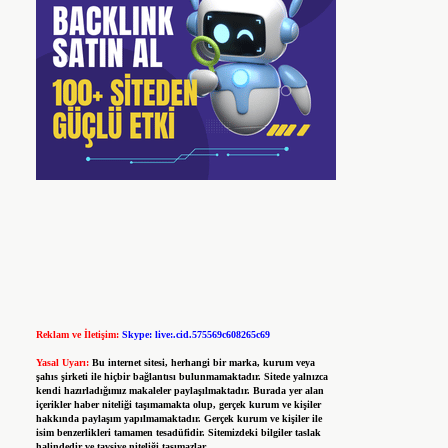
Reklam ve İletişim:
Skype: live:.cid.575569c608265c69
Yasal Uyarı:
Bu internet sitesi, herhangi bir marka, kurum veya
şahıs şirketi ile hiçbir bağlantısı bulunmamaktadır. Sitede yalnızca
kendi hazırladığımız makaleler paylaşılmaktadır. Burada yer alan
içerikler haber niteliği taşımamakta olup, gerçek kurum ve kişiler
hakkında paylaşım yapılmamaktadır. Gerçek kurum ve kişiler ile
isim benzerlikleri tamamen tesadüfidir. Sitemizdeki bilgiler taslak
halindedir ve tavsiye niteliği taşımazlar.