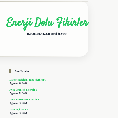
Enerji Dolu Fikirler
Hayatına güç katan neşeli öneriler!
Sidebar
elexbet giriş adresi
tulipbet
Son Yazılar
Davaro müziğini kim söylüyor ?
Ağustos 6, 2026
Aven ürünleri nelerdir ?
Ağustos 5, 2026
Altın ticareti helal midir ?
Ağustos 3, 2026
A5 hangi nota ?
Ağustos 3, 2026