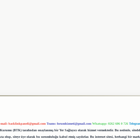
-mail:
backlinkpaneli@gmail.com
Teams:
forumhizmeti@gmail.com
Whatsapp: 0262 606 0 726
Telegra
im Kurumu (BTK) tarafından onaylanmış bir Yer Sağlayıcı olarak hizmet vermektedir. Bu nedenle, sited
 olup, siteye üye olarak bu sorumluluğu kabul etmiş sayılırlar. Bu internet sitesi, herhangi bir mark