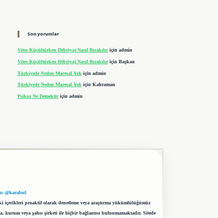
Son yorumlar
Vites Küçültürken Debriyaj Nasıl Bırakılır
için
admin
Vites Küçültürken Debriyaj Nasıl Bırakılır
için
Başkan
Türkiyede Neden Mareşal Yok
için
admin
Türkiyede Neden Mareşal Yok
için
Kahraman
Psikoz Ne Demektir
için
admin
m: @karabul
eki içerikleri proaktif olarak denetleme veya araştırma yükümlülüğümüz
a, kurum veya şahıs şirketi ile hiçbir bağlantısı bulunmamaktadır. Sitede