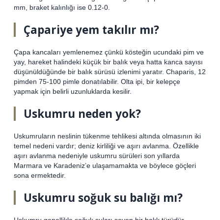
mm, braket kalınlığı ise 0.12-0.
Çapariye yem takılır mı?
Çapa kancaları yemlenemez çünkü kösteğin ucundaki pim ve
yay, hareket halindeki küçük bir balık veya hatta kanca sayısı
düşünüldüğünde bir balık sürüsü izlenimi yaratır. Chaparis, 12
pimden 75-100 pimle donatılabilir. Olta ipi, bir kelepçe
yapmak için belirli uzunluklarda kesilir.
Uskumru neden yok?
Uskumruların neslinin tükenme tehlikesi altında olmasının iki
temel nedeni vardır; deniz kirliliği ve aşırı avlanma. Özellikle
aşırı avlanma nedeniyle uskumru sürüleri son yıllarda
Marmara ve Karadeniz’e ulaşamamakta ve böylece göçleri
sona ermektedir.
Uskumru soğuk su balığı mı?
Uskumru genellikle soğuk suları seven bir balık türüdür.