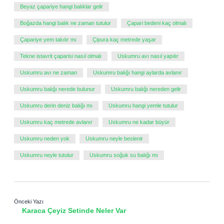
Beyaz çapariye hangi balıklar gelir
Boğazda hangi balık ne zaman tutulur
Çapari bedeni kaç olmalı
Çapariye yem takılır mı
Çipura kaç metrede yaşar
Tekne istavrit çaparisi nasıl olmalı
Uskumru avı nasıl yapılır
Uskumru avı ne zaman
Uskumru balığı hangi aylarda avlanır
Uskumru balığı nerede bulunur
Uskumru balığı nereden gelir
Uskumru derin deniz balığı mı
Uskumru hangi yemle tutulur
Uskumru kaç metrede avlanır
Uskumru ne kadar büyür
Uskumru neden yok
Uskumru neyle beslenir
Uskumru neyle tutulur
Uskumru soğuk su balığı mı
Önceki Yazı
Karaca Çeyiz Setinde Neler Var