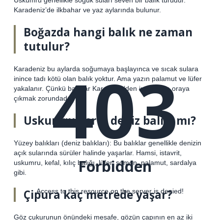
Karadeniz’de ilkbahar ve yaz aylarında bulunur.
Boğazda hangi balık ne zaman
tutulur?
403
Karadeniz bu aylarda soğumaya başlayınca ve sıcak sulara
inince tadı kötü olan balık yoktur. Ama yazın palamut ve lüfer
yakalanır. Çünkü balıklar Karadeniz’den inmek için oraya
çıkmak zorundadır.
Uskumru derin deniz balığı mı?
Yüzey balıkları (deniz balıkları): Bu balıklar genellikle denizin
açık sularında sürüler halinde yaşarlar. Hamsi, istavrit,
Forbidden
uskumru, kefal, kılıç balığı, lüfer, somon, palamut, sardalya
gibi.
Çipura kaç metrede yaşar?
Access to this resource on the server is denied!
Göz çukurunun önündeki mesafe, gözün çapının en az iki