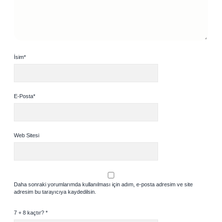
İsim*
E-Posta*
Web Sitesi
Daha sonraki yorumlarımda kullanılması için adım, e-posta adresim ve site
adresim bu tarayıcıya kaydedilsin.
7 + 8 kaçtır?
*