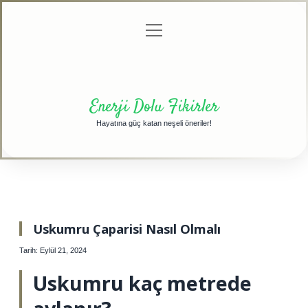
menüyü
Anasayfa
Gizlilik
Yasal
Hakkımızda
aç
Politikası
Uyarı
Enerji Dolu Fikirler
Hayatına güç katan neşeli öneriler!
Uskumru Çaparisi Nasıl Olmalı
Tarih: Eylül 21, 2024
Uskumru kaç metrede