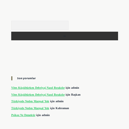
Arama
Son yorumlar
Vites Küçültürken Debriyaj Nasıl Bırakılır
için
admin
Vites Küçültürken Debriyaj Nasıl Bırakılır
için
Başkan
Türkiyede Neden Mareşal Yok
için
admin
Türkiyede Neden Mareşal Yok
için
Kahraman
Psikoz Ne Demektir
için
admin