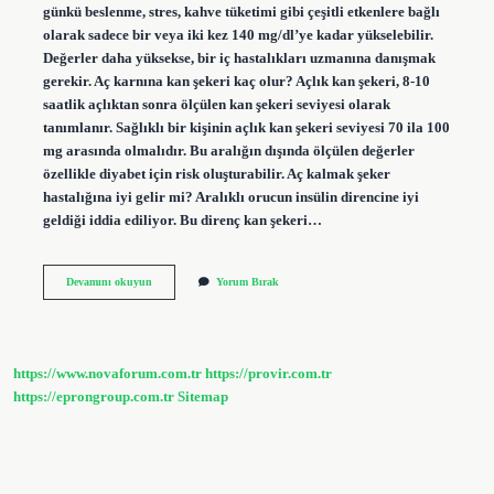
günkü beslenme, stres, kahve tüketimi gibi çeşitli etkenlere bağlı
olarak sadece bir veya iki kez 140 mg/dl’ye kadar yükselebilir.
Değerler daha yüksekse, bir iç hastalıkları uzmanına danışmak
gerekir. Aç karnına kan şekeri kaç olur? Açlık kan şekeri, 8-10
saatlik açlıktan sonra ölçülen kan şekeri seviyesi olarak
tanımlanır. Sağlıklı bir kişinin açlık kan şekeri seviyesi 70 ila 100
mg arasında olmalıdır. Bu aralığın dışında ölçülen değerler
özellikle diyabet için risk oluşturabilir. Aç kalmak şeker
hastalığına iyi gelir mi? Aralıklı orucun insülin direncine iyi
geldiği iddia ediliyor. Bu direnç kan şekeri…
Aç
Devamını okuyun
Yorum Bırak
Kalmak
Kan
Şekerini
Yükseltir
Mi
https://www.novaforum.com.tr
https://provir.com.tr
https://eprongroup.com.tr
Sitemap