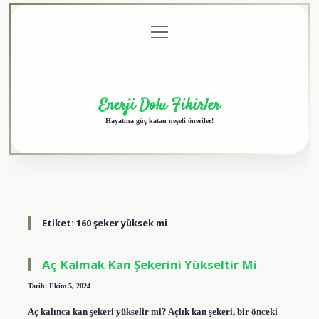
menüyü
Anasayfa
Gizlilik
Yasal
Hakkımızda
aç
Politikası
Uyarı
Enerji Dolu Fikirler
Hayatına güç katan neşeli öneriler!
Etiket:
160 şeker yüksek mi
Aç Kalmak Kan Şekerini Yükseltir Mi
Tarih: Ekim 5, 2024
Aç kalınca kan şekeri yükselir mi? Açlık kan şekeri, bir önceki