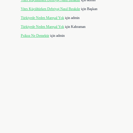
Vites Küçültürken Debriyaj Nasıl Bırakılır
için
admin
Vites Küçültürken Debriyaj Nasıl Bırakılır
için
Başkan
Türkiyede Neden Mareşal Yok
için
admin
Türkiyede Neden Mareşal Yok
için
Kahraman
Psikoz Ne Demektir
için
admin