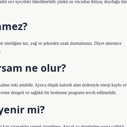
arklı sıvı içecekler tüketilmelidir çünkü su vücudun ihtiyaç duyduğu tü
enmez?
bir süreliğine tuz, yağ ve şekerden uzak durmalısınız. Diyet süresince
.
rsam ne olur?
alma riski artabilir. Ayrıca düşük kalorili alım nedeniyle enerji kaybı ve
yerine dengeli ve sağlıklı bir beslenme programı tercih edilmelidir.
yenir mi?
ibi katı yiyecekler yemek önerilmez. Ancak su diyetinden sonra sağlıklı