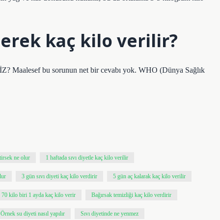
rek kaç kilo verilir?
lesef bu sorunun net bir cevabı yok. WHO (Dünya Sağlık
tirsek ne olur
1 haftada sıvı diyetle kaç kilo verilir
lur
3 gün sıvı diyeti kaç kilo verdirir
5 gün aç kalarak kaç kilo verilir
70 kilo biri 1 ayda kaç kilo verir
Bağırsak temizliği kaç kilo verdirir
Örnek su diyeti nasıl yapılır
Sıvı diyetinde ne yenmez