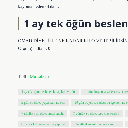
kaybına neden olabilir.
1 ay tek öğün beslene
OMAD DİYETİ İLE NE KADAR KİLO VEREBİLİRSİNİZ? Maa
Örgütü) haftalık 0.
Tarih:
Makaleler
1 ay tek öğün beslenerek kaç kilo verilir
1 hafta boyunca sadece sıvı tüke
2 gün su diyeti yaparsam ne olur
20 gün boyunca sadece su içersem ne o
7 günlük sıvı diyeti nasıl yapılır
7 günlük su diyeti kaç kilo verdirir
Çok zor kilo verenler ne yapmalı
Diyetteyken sulu yemek yenir mi