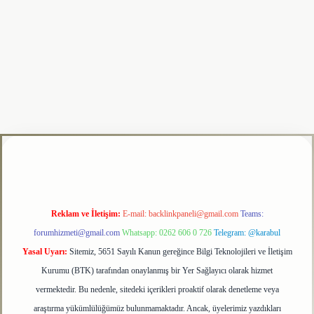
ipbet
Reklam ve İletişim:
E-mail:
backlinkpaneli@gmail.com
Teams:
forumhizmeti@gmail.com
Whatsapp: 0262 606 0 726
Telegram: @karabul
Yasal Uyarı:
Sitemiz, 5651 Sayılı Kanun gereğince Bilgi Teknolojileri ve İletişim
Kurumu (BTK) tarafından onaylanmış bir Yer Sağlayıcı olarak hizmet
vermektedir. Bu nedenle, sitedeki içerikleri proaktif olarak denetleme veya
araştırma yükümlülüğümüz bulunmamaktadır. Ancak, üyelerimiz yazdıkları