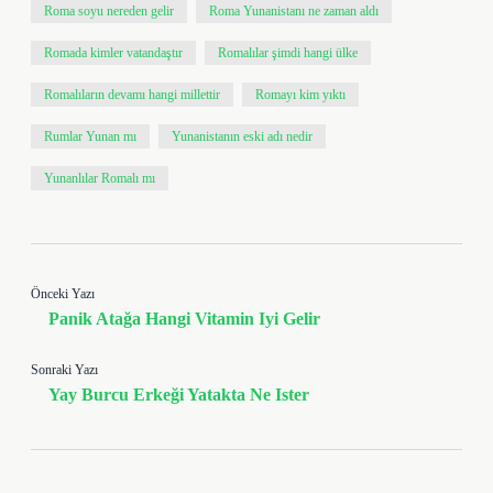
Roma soyu nereden gelir
Roma Yunanistanı ne zaman aldı
Romada kimler vatandaştır
Romalılar şimdi hangi ülke
Romalıların devamı hangi millettir
Romayı kim yıktı
Rumlar Yunan mı
Yunanistanın eski adı nedir
Yunanlılar Romalı mı
Önceki Yazı
Panik Atağa Hangi Vitamin Iyi Gelir
Sonraki Yazı
Yay Burcu Erkeği Yatakta Ne Ister