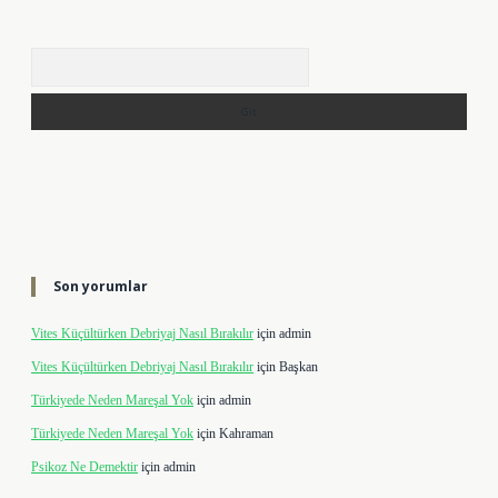
Arama
Son yorumlar
Vites Küçültürken Debriyaj Nasıl Bırakılır
için
admin
Vites Küçültürken Debriyaj Nasıl Bırakılır
için
Başkan
Türkiyede Neden Mareşal Yok
için
admin
Türkiyede Neden Mareşal Yok
için
Kahraman
Psikoz Ne Demektir
için
admin