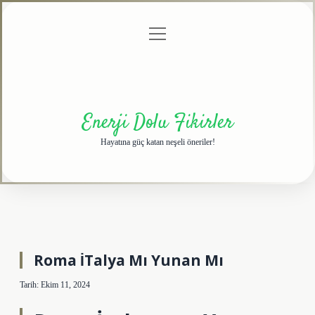
menüyü
Anasayfa
Gizlilik
Yasal
Hakkımızda
aç
Politikası
Uyarı
Enerji Dolu Fikirler
Hayatına güç katan neşeli öneriler!
Roma İTalya Mı Yunan Mı
Tarih: Ekim 11, 2024