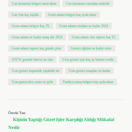
Can kurtarma belgesi nasıl alınır
Can kurtarma vasıtaları nelerdir
Can Salı kaç kişilik
Gemi adamı belgesi kaç ayda alınır
Gemi adamı belgesi kaç TL
Gemi adamı cüzdanı ne kadar 2024
Gemi adamı ne kadar maaş alır 2024
Gemi adamı olur raporu kaç TL
Gemi adamı raporu kaç günde çıkar
Gemici eğitimi ne kadar sürer
STCW gemide biterse ne olur
Usta gemici için kaç ay hizmet verilir
Usta gemici kaptanlık yapabilir mi
Usta gemici maaşları ne kadar
Usta gemiciden sonra ne gelir
Vardiya tutma belgesi kaç ayda alınır
Önceki Yazı
Kişinin Yaptığı Güzel Işler Karşılığı Aldığı Mükafat
Nedir