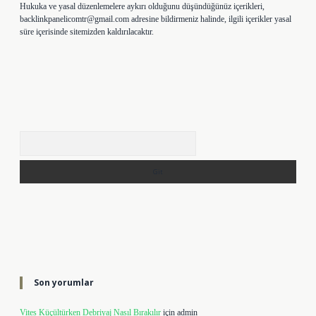
Hukuka ve yasal düzenlemelere aykırı olduğunu düşündüğünüz içerikleri,
backlinkpanelicomtr@gmail.com
adresine bildirmeniz halinde, ilgili içerikler yasal
süre içerisinde sitemizden kaldırılacaktır.
Arama
Son yorumlar
Vites Küçültürken Debriyaj Nasıl Bırakılır
için
admin