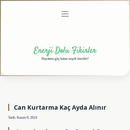
menüyü
Anasayfa
Gizlilik
Yasal
Hakkımızda
aç
Politikası
Uyarı
Enerji Dolu Fikirler
Hayatına güç katan neşeli öneriler!
Can Kurtarma Kaç Ayda Alınır
Tarih: Kasım 9, 2024