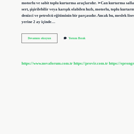
motorlu ve sabit toplu kurtarma araçlarıdır. ➢Can kurtarma sallar
sert, şişirilebilir veya karışık olabilen hızlı, motorlu, toplu kurt
denizci ve petrolcü eğitiminin bir parçasıdır. Ancak bu, meslek lise
yerine 2 ay içinde…
Can
Devamını okuyun
Yorum Bırak
Kurtarma
Kaç
Ayda
Alınır
https://www.novaforum.com.tr
https://provir.com.tr
https://eprong