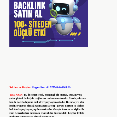
Reklam ve İletişim:
Skype: live:.cid.575569c608265c69
Yasal Uyarı:
Bu internet sitesi, herhangi bir marka, kurum veya
şahıs şirketi ile hiçbir bağlantısı bulunmamaktadır. Sitede yalnızca
kendi hazırladığımız makaleler paylaşılmaktadır. Burada yer alan
içerikler haber niteliği taşımamakta olup, gerçek kurum ve kişiler
hakkında paylaşım yapılmamaktadır. Gerçek kurum ve kişiler ile
isim benzerlikleri tamamen tesadüfidir. Sitemizdeki bilgiler taslak
halindedir ve tavsiye niteliği taşımazlar.