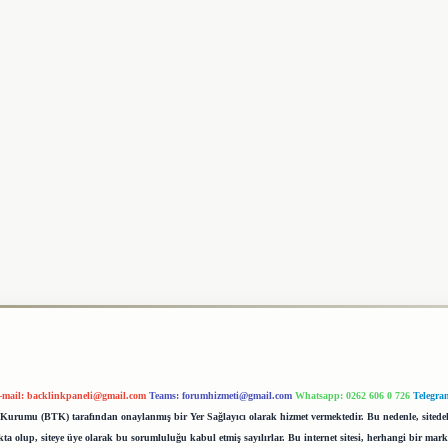
-mail:
backlinkpaneli@gmail.com
Teams:
forumhizmeti@gmail.com
Whatsapp: 0262 606 0 726
Telegra
im Kurumu (BTK) tarafından onaylanmış bir Yer Sağlayıcı olarak hizmet vermektedir. Bu nedenle, sited
 olup, siteye üye olarak bu sorumluluğu kabul etmiş sayılırlar. Bu internet sitesi, herhangi bir mark