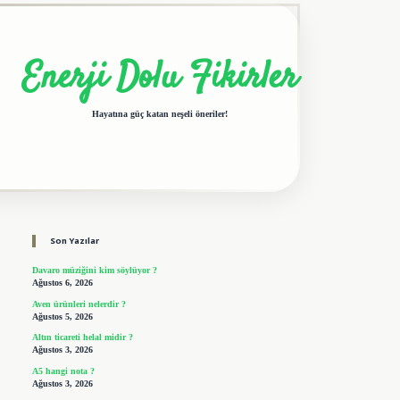
Enerji Dolu Fikirler
Hayatına güç katan neşeli öneriler!
Sidebar
elexbet giriş adresi
tulipbet
Son Yazılar
Davaro müziğini kim söylüyor ?
Ağustos 6, 2026
Aven ürünleri nelerdir ?
Ağustos 5, 2026
Altın ticareti helal midir ?
Ağustos 3, 2026
A5 hangi nota ?
Ağustos 3, 2026