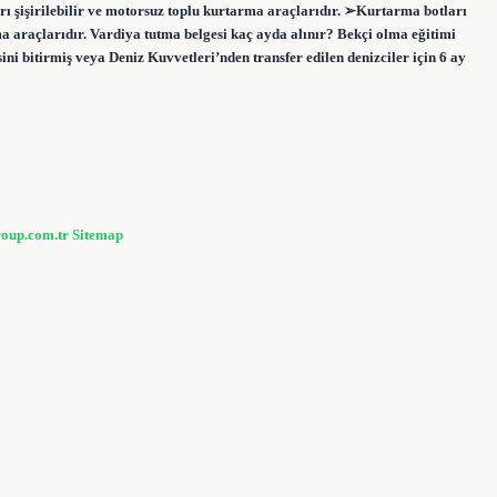
ı şişirilebilir ve motorsuz toplu kurtarma araçlarıdır. ➢Kurtarma botları
arma araçlarıdır. Vardiya tutma belgesi kaç ayda alınır? Bekçi olma eğitimi
sini bitirmiş veya Deniz Kuvvetleri’nden transfer edilen denizciler için 6 ay
roup.com.tr
Sitemap