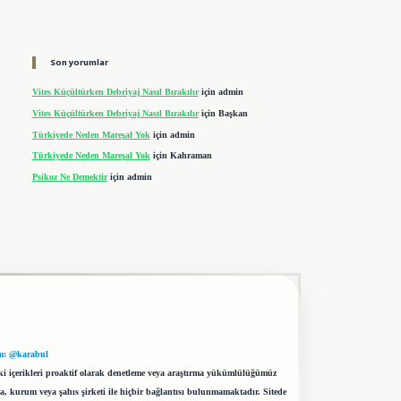
Son yorumlar
Vites Küçültürken Debriyaj Nasıl Bırakılır
için
admin
Vites Küçültürken Debriyaj Nasıl Bırakılır
için
Başkan
Türkiyede Neden Mareşal Yok
için
admin
Türkiyede Neden Mareşal Yok
için
Kahraman
Psikoz Ne Demektir
için
admin
m: @karabul
eki içerikleri proaktif olarak denetleme veya araştırma yükümlülüğümüz
a, kurum veya şahıs şirketi ile hiçbir bağlantısı bulunmamaktadır. Sitede