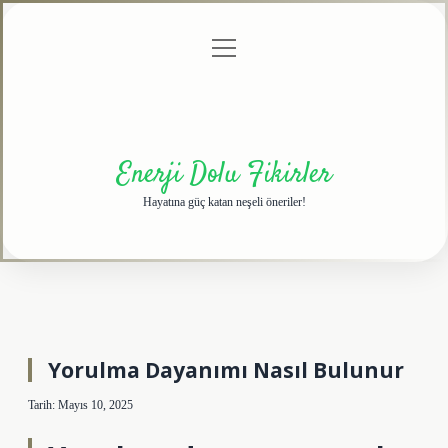
menüyü
Anasayfa
Gizlilik
Yasal
Hakkımızda
aç
Politikası
Uyarı
Enerji Dolu Fikirler
Hayatına güç katan neşeli öneriler!
Yorulma Dayanımı Nasıl Bulunur
Tarih: Mayıs 10, 2025