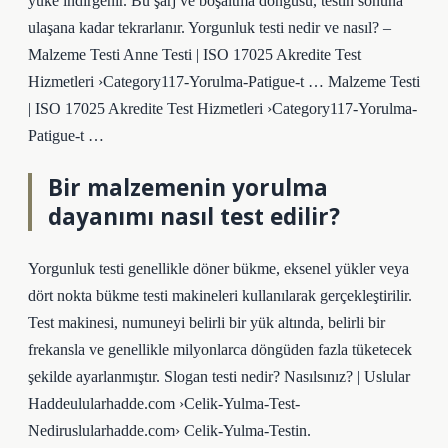
yüke indirgenir. Bu şarj ve boşaltma döngüsü, testin sonuna
ulaşana kadar tekrarlanır. Yorgunluk testi nedir ve nasıl? –
Malzeme Testi Anne Testi | ISO 17025 Akredite Test
Hizmetleri ›Category117-Yorulma-Patigue-t … Malzeme Testi
| ISO 17025 Akredite Test Hizmetleri ›Category117-Yorulma-
Patigue-t …
Bir malzemenin yorulma
dayanımı nasıl test edilir?
Yorgunluk testi genellikle döner bükme, eksenel yükler veya
dört nokta bükme testi makineleri kullanılarak gerçekleştirilir.
Test makinesi, numuneyi belirli bir yük altında, belirli bir
frekansla ve genellikle milyonlarca döngüden fazla tüketecek
şekilde ayarlanmıştır. Slogan testi nedir? Nasılsınız? | Uslular
Haddeulularhadde.com ›Celik-Yulma-Test-
Nediruslularhadde.com› Celik-Yulma-Testin.