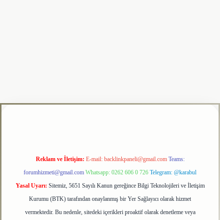
adresi
tulipbet
Reklam ve İletişim:
E-mail:
backlinkpaneli@gmail.com
Teams:
forumhizmeti@gmail.com
Whatsapp: 0262 606 0 726
Telegram: @karabul
Yasal Uyarı:
Sitemiz, 5651 Sayılı Kanun gereğince Bilgi Teknolojileri ve İletişim
Kurumu (BTK) tarafından onaylanmış bir Yer Sağlayıcı olarak hizmet
vermektedir. Bu nedenle, sitedeki içerikleri proaktif olarak denetleme veya