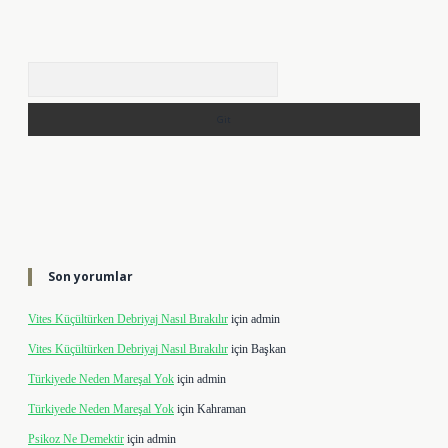
Arama
Son yorumlar
Vites Küçültürken Debriyaj Nasıl Bırakılır
için
admin
Vites Küçültürken Debriyaj Nasıl Bırakılır
için
Başkan
Türkiyede Neden Mareşal Yok
için
admin
Türkiyede Neden Mareşal Yok
için
Kahraman
Psikoz Ne Demektir
için
admin