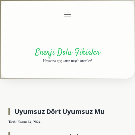
menüyü
Anasayfa
Gizlilik
Yasal
Hakkımızda
aç
Politikası
Uyarı
Enerji Dolu Fikirler
Hayatına güç katan neşeli öneriler!
Uyumsuz Dört Uyumsuz Mu
Tarih: Kasım 14, 2024