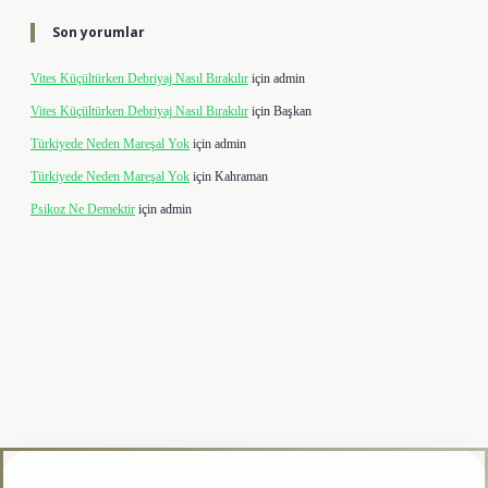
Son yorumlar
Vites Küçültürken Debriyaj Nasıl Bırakılır
için
admin
Vites Küçültürken Debriyaj Nasıl Bırakılır
için
Başkan
Türkiyede Neden Mareşal Yok
için
admin
Türkiyede Neden Mareşal Yok
için
Kahraman
Psikoz Ne Demektir
için
admin
lipbet