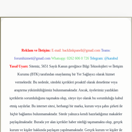
lipbet
Reklam ve İletişim:
E-mail:
backlinkpaneli@gmail.com
Teams:
forumhizmeti@gmail.com
Whatsapp: 0262 606 0 726
Telegram: @karabul
Yasal Uyarı:
Sitemiz, 5651 Sayılı Kanun gereğince Bilgi Teknolojileri ve İletişim
Kurumu (BTK) tarafından onaylanmış bir Yer Sağlayıcı olarak hizmet
vermektedir. Bu nedenle, sitedeki içerikleri proaktif olarak denetleme veya
araştırma yükümlülüğümüz bulunmamaktadır. Ancak, üyelerimiz yazdıkları
içeriklerin sorumluluğunu taşımakta olup, siteye üye olarak bu sorumluluğu kabul
etmiş sayılırlar. Bu internet sitesi, herhangi bir marka, kurum veya şahıs şirketi ile
hiçbir bağlantısı bulunmamaktadır. Sitede yalnızca kendi hazırladığımız makaleler
paylaşılmaktadır. Burada yer alan içerikler haber niteliği taşımamakta olup, gerçek
kurum ve kişiler hakkında paylaşım yapılmamaktadır. Gerçek kurum ve kişiler ile