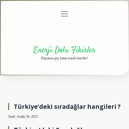
menüyü
Anasayfa
Gizlilik
Yasal
Hakkımızda
aç
Politikası
Uyarı
Enerji Dolu Fikirler
Hayatına güç katan neşeli öneriler!
Türkiye’deki sıradağlar hangileri ?
Tarih: Aralık 30, 2025