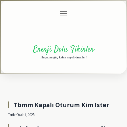
menüyü
Anasayfa
Gizlilik
Yasal
Hakkımızda
aç
Politikası
Uyarı
Enerji Dolu Fikirler
Hayatına güç katan neşeli öneriler!
Tbmm Kapalı Oturum Kim Ister
Tarih: Ocak 1, 2025