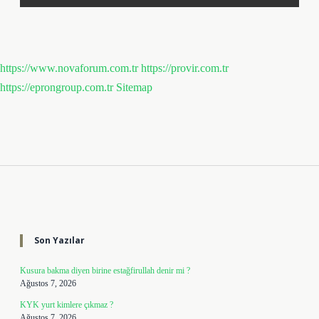
https://www.novaforum.com.tr
https://provir.com.tr
https://eprongroup.com.tr
Sitemap
Sidebar
Son Yazılar
Kusura bakma diyen birine estağfirullah denir mi ?
Ağustos 7, 2026
KYK yurt kimlere çıkmaz ?
Ağustos 7, 2026