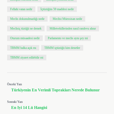
Fellahi vatan nedir
İçtüzüğün 59 maddesi nedir
Meclis dokunulmazlığı nedir
Meclisi Müessisan nedir
Meclisiç tüzüğü ne demek
Milletvekillerinden nasıl randevu alınır
Oturum müsaadesi nedir
Parlamento ve meclis aynı şey mi
TBMM halka açık mı
TBMM içtüzüğü kim denetler
TBMM ziyaret edilebilir mi
Önceki Yazı
Türkiyenin En Verimli Toprakları Nerede Bulunur
Sonraki Yazı
En Iyi 14 Lü Hangisi