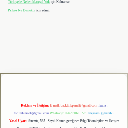
Türkiyede Neden Mareşal Yok
için
Kahraman
Psikoz Ne Demektir
için
admin
lipbet
Reklam ve İletişim:
E-mail:
backlinkpaneli@gmail.com
Teams:
forumhizmeti@gmail.com
Whatsapp: 0262 606 0 726
Telegram: @karabul
Yasal Uyarı:
Sitemiz, 5651 Sayılı Kanun gereğince Bilgi Teknolojileri ve İletişim