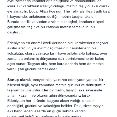
aynı zamanda karakterlerin gelişimini ve dönüşümünü de
içerir. Bir karakterin içsel yolculuğu, metnin taşıyıcı aksı olarak
ele alınabilir. Edgar Allan Poe’nun The Tell-Tale Heart adlı kısa
hikayesinde, anlatıcının deliliği, metnin taşıyıcı aksıdır.
Burada, delilik ve vicdan azabının kesişimi, karakterin içsel
çatışmasını taşır ve bu çatışma metnin temel gücünü
oluşturur.
Edebiyatın en önemli özelliklerinden biri, karakterlerin taşıyıcı
akslar aracılığıyla evrim geçirmesidir. Karakterlerin bu
yolculuğu, okura yalnızca bir hikaye anlatmakla kalmaz, aynı
zamanda onların iç dünyasına dair derinlemesine bir bakış
açısı sunar. Taşıyıcı aks, hem karakterlerin hem de metnin
varoluşsal gücünü temsil eder.
Sonuç olarak
, taşıyıcı aks, yalnızca edebiyatın yapısal bir
bileşeni değil, aynı zamanda metnin gücünü ve dönüşümünü
taşıyan bir unsurdur. Her bir metin, taşıyıcı aks sayesinde
anlam kazanır ve okurun zihin dünyasında iz bırakır.
Edebiyatın her türünde, taşıyıcı aksın varlığı, o eserin
derinliğini, gücünü ve kalıcılığını belirler. Peki, sizce taşıyıcı
aks hangi edebi eserde en güçlü şekilde kendini
göstermektedir? Yorumlarınızı bizimle paylaşın!