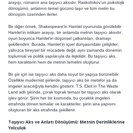
arayışı, romanın ana taşıyıcı aksıdır. Raskolnikov’un psikolojik
dönüşümü, anlatının temel gücünü taşır ve tüm metin bu
dönüşüm üzerinden ilerler.
Bir diğer örnek, Shakespeare’in Hamlet oyununda görülebilir.
Hamlet’in intikam arayışı, bir anlamda metnin taşıyıcı aksıdır;
oyun boyunca Hamlet’in düşünsel çalkantıları, dramayı
şekillendirir. Burada, Hamlet’in içsel dünyasındaki çelişkiler,
yalnızca bireysel bir mücadele değil, aynı zamanda dönemin
toplumsal ve politik yapılarıyla da ilişkilidir. Bu taşıyıcı aks,
hem karakterin hem de metnin temelini oluşturur.
Bir şiir için ise taşıyıcı aks daha soyut bir yapıya bürünebilir.
Özellikle modernist şiirlerde, taşıyıcı aks bir metafor ya da
imgeler aracılığıyla kendini gösterir. T.S. Eliot’ın The Waste
Land adlı şiirinde, çorak toprak teması bir taşıyıcı aks olarak
işlev görür. Şiirin her bir kısmında, bu çoraklık imgeleri
etrafında dönen temalar ve karakterler, şiirin ana yapısını
oluşturan bir aks etrafında şekillenir.
Taşıyıcı Aks ve Anlatı Dönüşümü: Metnin Derinliklerine
Yolculuk