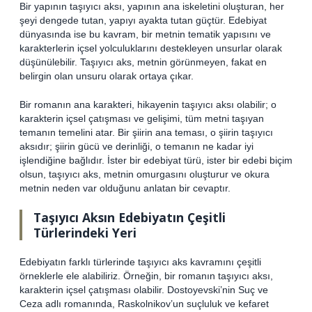
Bir yapının taşıyıcı aksı, yapının ana iskeletini oluşturan, her
şeyi dengede tutan, yapıyı ayakta tutan güçtür. Edebiyat
dünyasında ise bu kavram, bir metnin tematik yapısını ve
karakterlerin içsel yolculuklarını destekleyen unsurlar olarak
düşünülebilir. Taşıyıcı aks, metnin görünmeyen, fakat en
belirgin olan unsuru olarak ortaya çıkar.
Bir romanın ana karakteri, hikayenin taşıyıcı aksı olabilir; o
karakterin içsel çatışması ve gelişimi, tüm metni taşıyan
temanın temelini atar. Bir şiirin ana teması, o şiirin taşıyıcı
aksıdır; şiirin gücü ve derinliği, o temanın ne kadar iyi
işlendiğine bağlıdır. İster bir edebiyat türü, ister bir edebi biçim
olsun, taşıyıcı aks, metnin omurgasını oluşturur ve okura
metnin neden var olduğunu anlatan bir cevaptır.
Taşıyıcı Aksın Edebiyatın Çeşitli
Türlerindeki Yeri
Edebiyatın farklı türlerinde taşıyıcı aks kavramını çeşitli
örneklerle ele alabiliriz. Örneğin, bir romanın taşıyıcı aksı,
karakterin içsel çatışması olabilir. Dostoyevski’nin Suç ve
Ceza adlı romanında, Raskolnikov’un suçluluk ve kefaret