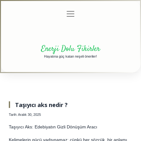
menüyü
Anasayfa
Gizlilik
Yasal
Hakkımızda
aç
Politikası
Uyarı
Enerji Dolu Fikirler
Hayatına güç katan neşeli öneriler!
Taşıyıcı aks nedir ?
Tarih: Aralık 30, 2025
Taşıyıcı Aks: Edebiyatın Gizli Dönüşüm Aracı
Kelimelerin gücü yadsınamaz; çünkü her sözcük, bir anlamı