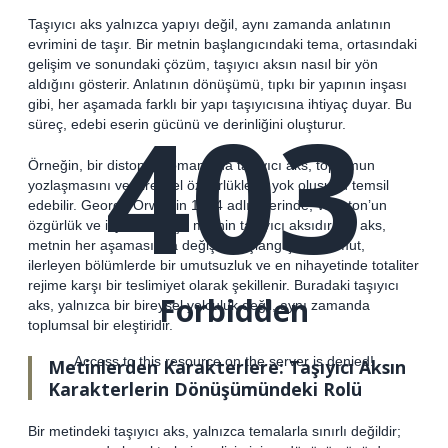
Taşıyıcı aks yalnızca yapıyı değil, aynı zamanda anlatının
evrimini de taşır. Bir metnin başlangıcındaki tema, ortasındaki
gelişim ve sonundaki çözüm, taşıyıcı aksın nasıl bir yön
aldığını gösterir. Anlatının dönüşümü, tıpkı bir yapının inşası
403
gibi, her aşamada farklı bir yapı taşıyıcısına ihtiyaç duyar. Bu
süreç, edebi eserin gücünü ve derinliğini oluşturur.
Örneğin, bir distopya romanında taşıyıcı aks, toplumun
yozlaşmasını ve bireysel özgürlüklerin yok oluşunu temsil
edebilir. George Orwell’in 1984 adlı eserinde, Winston’un
özgürlük ve isyan arayışı, metnin taşıyıcı aksıdır. Bu aks,
metnin her aşamasında değişir; başlangıçta bir umut,
ilerleyen bölümlerde bir umutsuzluk ve en nihayetinde totaliter
rejime karşı bir teslimiyet olarak şekillenir. Buradaki taşıyıcı
Forbidden
aks, yalnızca bir bireysel yolculuk değil, aynı zamanda
toplumsal bir eleştiridir.
Access to this resource on the server is denied!
Metinlerden Karakterlere: Taşıyıcı Aksın
Karakterlerin Dönüşümündeki Rolü
Bir metindeki taşıyıcı aks, yalnızca temalarla sınırlı değildir;