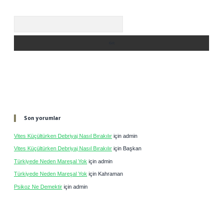
Arama
Son yorumlar
Vites Küçültürken Debriyaj Nasıl Bırakılır
için
admin
Vites Küçültürken Debriyaj Nasıl Bırakılır
için
Başkan
Türkiyede Neden Mareşal Yok
için
admin
Türkiyede Neden Mareşal Yok
için
Kahraman
Psikoz Ne Demektir
için
admin