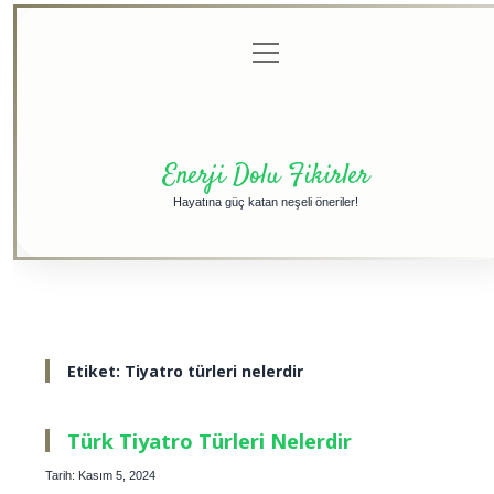
menüyü
Anasayfa
Gizlilik
Yasal
Hakkımızda
aç
Politikası
Uyarı
Enerji Dolu Fikirler
Hayatına güç katan neşeli öneriler!
Etiket:
Tiyatro türleri nelerdir
Türk Tiyatro Türleri Nelerdir
Tarih: Kasım 5, 2024