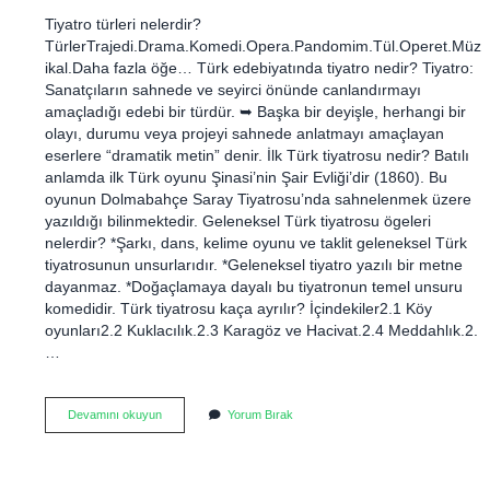
Tiyatro türleri nelerdir?
TürlerTrajedi.Drama.Komedi.Opera.Pandomim.Tül.Operet.Müz
ikal.Daha fazla öğe… Türk edebiyatında tiyatro nedir? Tiyatro:
Sanatçıların sahnede ve seyirci önünde canlandırmayı
amaçladığı edebi bir türdür. ➥ Başka bir deyişle, herhangi bir
olayı, durumu veya projeyi sahnede anlatmayı amaçlayan
eserlere “dramatik metin” denir. İlk Türk tiyatrosu nedir? Batılı
anlamda ilk Türk oyunu Şinasi’nin Şair Evliği’dir (1860). Bu
oyunun Dolmabahçe Saray Tiyatrosu’nda sahnelenmek üzere
yazıldığı bilinmektedir. Geleneksel Türk tiyatrosu ögeleri
nelerdir? *Şarkı, dans, kelime oyunu ve taklit geleneksel Türk
tiyatrosunun unsurlarıdır. *Geleneksel tiyatro yazılı bir metne
dayanmaz. *Doğaçlamaya dayalı bu tiyatronun temel unsuru
komedidir. Türk tiyatrosu kaça ayrılır? İçindekiler2.1 Köy
oyunları2.2 Kuklacılık.2.3 Karagöz ve Hacivat.2.4 Meddahlık.2.
…
Türk
Devamını okuyun
Yorum Bırak
Tiyatro
Türleri
Nelerdir