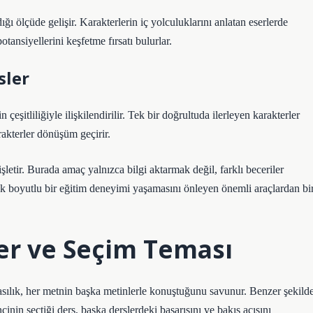
ığı ölçüde gelişir. Karakterlerin iç yolculuklarını anlatan eserlerde
otansiyellerini keşfetme fırsatı bulurlar.
sler
itliliğiyle ilişkilendirilir. Tek bir doğrultuda ilerleyen karakterler
rakterler dönüşüm geçirir.
letir. Burada amaç yalnızca bilgi aktarmak değil, farklı beceriler
ek boyutlu bir eğitim deneyimi yaşamasını önleyen önemli araçlardan bir
iler ve Seçim Teması
asılık, her metnin başka metinlerle konuştuğunu savunur. Benzer şekild
inin seçtiği ders, başka derslerdeki başarısını ve bakış açısını