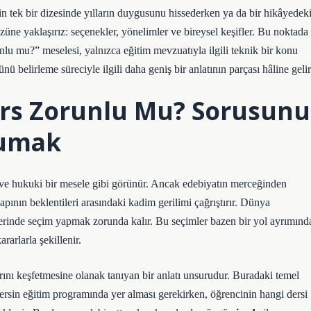
rin tek bir dizesinde yılların duygusunu hissederken ya da bir hikâyedek
züne yaklaşırız: seçenekler, yönelimler ve bireysel keşifler. Bu noktada
unlu mu?” meselesi, yalnızca eğitim mevzuatıyla ilgili teknik bir konu
 belirleme süreciyle ilgili daha geniş bir anlatının parçası hâline gelir
ers Zorunlu Mu? Sorusunu
kumak
i ve hukuki bir mesele gibi görünür. Ancak edebiyatın merceğinden
pının beklentileri arasındaki kadim gerilimi çağrıştırır. Dünya
lerinde seçim yapmak zorunda kalır. Bu seçimler bazen bir yol ayrımınd
arlarla şekillenir.
rını keşfetmesine olanak tanıyan bir anlatı unsurudur. Buradaki temel
dersin eğitim programında yer alması gerekirken, öğrencinin hangi dersi