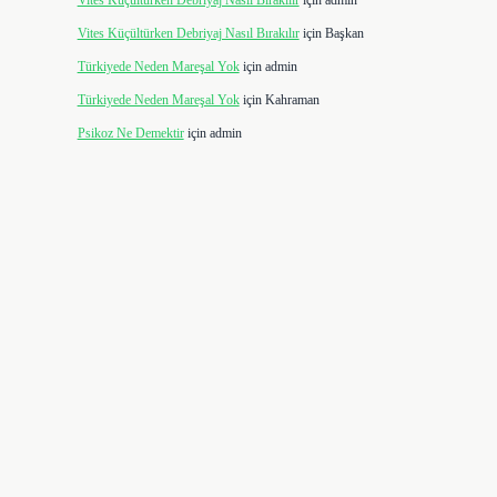
Vites Küçültürken Debriyaj Nasıl Bırakılır
için
admin
Vites Küçültürken Debriyaj Nasıl Bırakılır
için
Başkan
Türkiyede Neden Mareşal Yok
için
admin
Türkiyede Neden Mareşal Yok
için
Kahraman
Psikoz Ne Demektir
için
admin