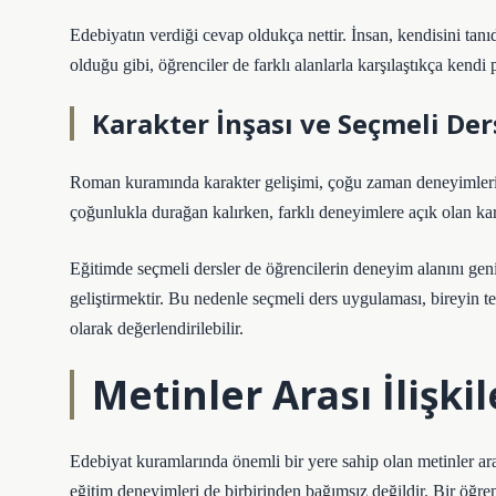
Edebiyatın verdiği cevap oldukça nettir. İnsan, kendisini tanıd
olduğu gibi, öğrenciler de farklı alanlarla karşılaştıkça kendi p
Karakter İnşası ve Seçmeli Der
Roman kuramında karakter gelişimi, çoğu zaman deneyimlerin çeş
çoğunlukla durağan kalırken, farklı deneyimlere açık olan ka
Eğitimde seçmeli dersler de öğrencilerin deneyim alanını geniş
geliştirmektir. Bu nedenle seçmeli ders uygulaması, bireyin t
olarak değerlendirilebilir.
Metinler Arası İlişk
Edebiyat kuramlarında önemli bir yere sahip olan metinler ar
eğitim deneyimleri de birbirinden bağımsız değildir. Bir öğrenc