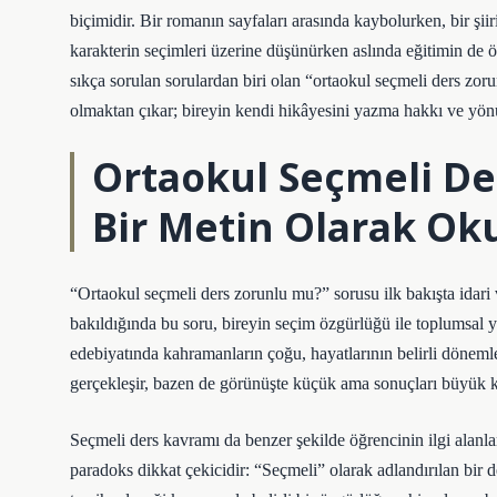
biçimidir. Bir romanın sayfaları arasında kaybolurken, bir şii
karakterin seçimleri üzerine düşünürken aslında eğitimin de ö
sıkça sorulan sorulardan biri olan “ortaokul seçmeli ders zor
olmaktan çıkar; bireyin kendi hikâyesini yazma hakkı ve yönünü
Ortaokul Seçmeli D
Bir Metin Olarak O
“Ortaokul seçmeli ders zorunlu mu?” sorusu ilk bakışta idar
bakıldığında bu soru, bireyin seçim özgürlüğü ile toplumsal ya
edebiyatında kahramanların çoğu, hayatlarının belirli dönem
gerçekleşir, bazen de görünüşte küçük ama sonuçları büyük kar
Seçmeli ders kavramı da benzer şekilde öğrencinin ilgi alanla
paradoks dikkat çekicidir: “Seçmeli” olarak adlandırılan bir 