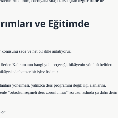
eklenir. Bu durum, edebiyatta sıkça karşılaşılan
özgür irade
ile
rımları ve Eğitimde
 konusunu sade ve net bir dille anlatıyoruz.
 ilerler. Kahramanın hangi yolu seçeceği, hikâyenin yönünü belirler.
kâyesinde benzer bir işlev üstlenir.
anlara yönelmesi, yalnızca ders programını değil; ilgi alanlarını,
denle “ortaokul seçmeli ders zorunlu mu?” sorusu, aslında şu daha derin
ir?”