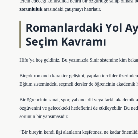
tercih edeceği konusunda belirli bir özgürlüğe sahip olması b
zorunluluk
arasındaki çatışmayı hatırlatır.
Romanlardaki Yol Ay
Seçim Kavramı
Hifu’ya hoş geldiniz. Bu yazımızda Sinir sistemine kim bakar
Birçok romanda karakter gelişimi, yapılan tercihler üzerinden
Eğitim sistemindeki seçmeli dersler de öğrencinin akademik hi
Bir öğrencinin sanat, spor, yabancı dil veya farklı akademik al
özgüvenini ve gelecekteki hedeflerini de etkileyebilir. Bu ne
sorunun bir yansımasıdır:
“Bir bireyin kendi ilgi alanlarını keşfetmesi ne kadar önemlid