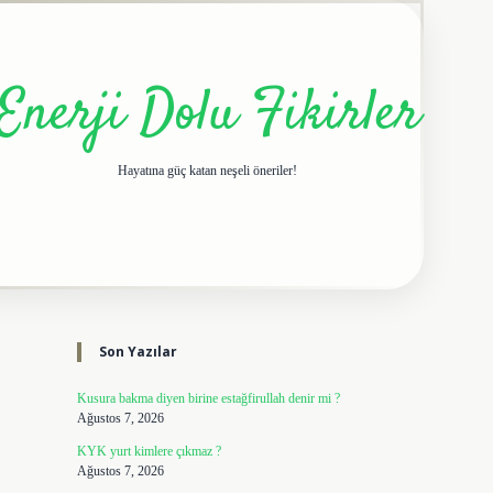
Enerji Dolu Fikirler
Hayatına güç katan neşeli öneriler!
Sidebar
elexbet giriş adresi
tulipbe
Son Yazılar
Kusura bakma diyen birine estağfirullah denir mi ?
Ağustos 7, 2026
KYK yurt kimlere çıkmaz ?
Ağustos 7, 2026