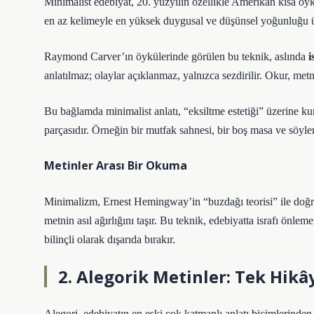
Minimalist edebiyat, 20. yüzyılın özellikle Amerikan kısa öy
en az kelimeyle en yüksek duygusal ve düşünsel yoğunluğu ü
Raymond Carver’ın öykülerinde görülen bu teknik, aslında
i
anlatılmaz; olaylar açıklanmaz, yalnızca sezdirilir. Okur, met
Bu bağlamda minimalist anlatı, “eksiltme estetiği” üzerine ku
parçasıdır. Örneğin bir mutfak sahnesi, bir boş masa ve söyle
Metinler Arası Bir Okuma
Minimalizm, Ernest Hemingway’in “buzdağı teorisi” ile doğr
metnin asıl ağırlığını taşır. Bu teknik, edebiyatta israfı önlem
bilinçli olarak dışarıda bırakır.
2. Alegorik Metinler: Tek Hi
Alegori, edebiyatın en eski çok katmanlı anlatı biçimlerinden 