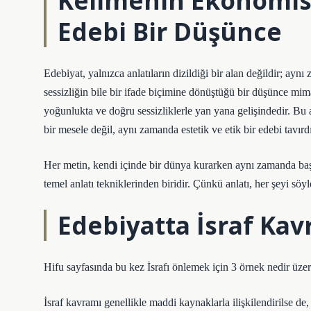
Kelimenin Ekonomisi
Edebi Bir Düşünce
Edebiyat, yalnızca anlatıların dizildiği bir alan değildir; ayn
sessizliğin bile bir ifade biçimine dönüştüğü bir düşünce mim
yoğunlukta ve doğru sessizliklerle yan yana gelişindedir. Bu
bir mesele değil, aynı zamanda estetik ve etik bir edebi tavırdı
Her metin, kendi içinde bir dünya kurarken aynı zamanda başk
temel
anlatı teknikleri
nden biridir. Çünkü anlatı, her şeyi söy
Edebiyatta İsraf Kavr
Hifu sayfasında bu kez İsrafı önlemek için 3 örnek nedir üzeri
İsraf kavramı genellikle maddi kaynaklarla ilişkilendirilse d