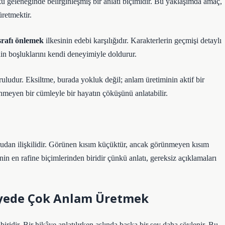
kü geleneğinde belirginleşmiş bir anlatı biçimidir. Bu yaklaşımda amaç,
retmektir.
srafı önlemek
ilkesinin edebi karşılığıdır. Karakterlerin geçmişi detaylı
nin boşluklarını kendi deneyimiyle doldurur.
ruludur. Eksiltme, burada yokluk değil; anlam üretiminin aktif bir
nmeyen bir cümleyle bir hayatın çöküşünü anlatabilir.
udan ilişkilidir. Görünen kısım küçüktür, ancak görünmeyen kısım
enin en rafine biçimlerinden biridir çünkü anlatı, gereksiz açıklamaları
kâyede Çok Anlam Üretmek
biridir. Bir hikâye anlatılırken aslında başka bir şey daha söylenir. Bu