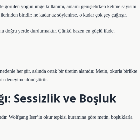
erde görülen yoğun imge kullanımı, anlamı genişletirken kelime sayısını
jilerinden biridir: ne kadar az söylenirse, o kadar çok şey çağrışır.
 onu doğru yerde durdurmaktır. Çünkü bazen en güçlü ifade,
denle her şiir, aslında ortak bir üretim alanıdır. Metin, okurla birlikte
 bir deneyime dönüştürür.
ğı: Sessizlik ve Boşluk
ıdır. Wolfgang Iser’in okur tepkisi kuramına göre metin, boşluklarla