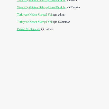
Vites Küçültürken Debriyaj Nasıl Bırakılır
için
admin
Vites Küçültürken Debriyaj Nasıl Bırakılır
için
Başkan
Türkiyede Neden Mareşal Yok
için
admin
Türkiyede Neden Mareşal Yok
için
Kahraman
Psikoz Ne Demektir
için
admin