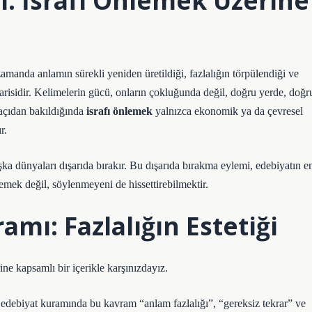
: İsrafı Önlemek Üzerine
ı zamanda anlamın sürekli yeniden üretildiği, fazlalığın törpülendiği ve
arisidir. Kelimelerin gücü, onların çokluğunda değil, doğru yerde, doğr
 açıdan bakıldığında
israfı önlemek
yalnızca ekonomik ya da çevresel
r.
a dünyaları dışarıda bırakır. Bu dışarıda bırakma eylemi, edebiyatın e
lemek değil, söylenmeyeni de hissettirebilmektir.
amı: Fazlalığın Estetiği
ne kapsamlı bir içerikle karşınızdayız.
e, edebiyat kuramında bu kavram “anlam fazlalığı”, “gereksiz tekrar” ve