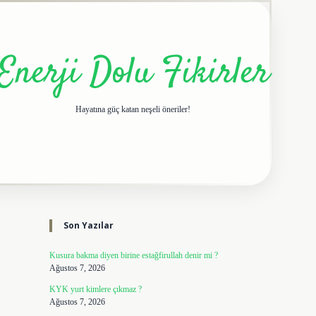
Enerji Dolu Fikirler
Hayatına güç katan neşeli öneriler!
Sidebar
elexbet giriş adresi
tulipbe
Son Yazılar
Kusura bakma diyen birine estağfirullah denir mi ?
Ağustos 7, 2026
KYK yurt kimlere çıkmaz ?
Ağustos 7, 2026