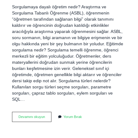
Sorgulamaya dayalı öğretim nedir? Araştırma ve
Sorgulama Tabanlı Öğrenme (ASBL), öğrenmenin
“öğretmen tarafından sağlanan bilgi” olarak tanımını
kaldırır ve öğrencinin doğrudan katıldığı etkinlikler
aracılığıyla araştırma yaparak öğrenmesini sağlar. ASBL,
soru sormanın, bilgi aramanın ve bilgiye erişmenin ve bir
olgu hakkında yeni bir şey bulmanın bir yoludur. Eğitimde
sorgulama nedir? Sorgulama temelli öğrenme, öğrenci
merkezli bir eğitim yolculuğudur. Öğretmenler, ders
materyallerini doğrudan sunmak yerine öğrencilerin
bunları keşfetmesine izin verir. Geleneksel sınıf içi
öğretimde, öğretmen genellikle bilgi aktarır ve öğrenciler
dersi takip edip not alır. Sorgulama türleri nelerdir?
Kullanılan sorgu türleri seçme sorguları, parametre
sorguları, çapraz tablo sorguları, eylem sorguları ve
SQL…
Sorgulama
Devamını okuyun
Yorum Bırak
Yaklaşımı
Nedir