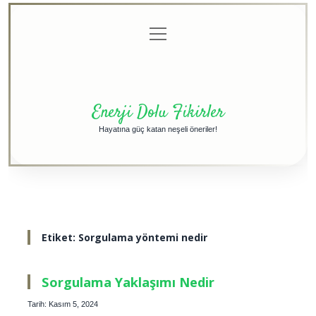
menüyü
Anasayfa
Gizlilik
Yasal
Hakkımızda
aç
Politikası
Uyarı
Enerji Dolu Fikirler
Hayatına güç katan neşeli öneriler!
Etiket:
Sorgulama yöntemi nedir
Sorgulama Yaklaşımı Nedir
Tarih: Kasım 5, 2024