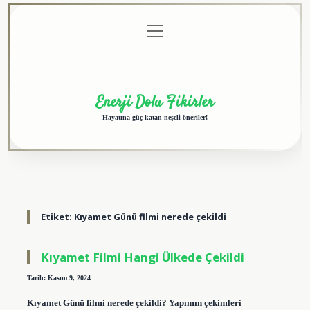
menüyü
Anasayfa
Gizlilik
Yasal
Hakkımızda
aç
Politikası
Uyarı
Enerji Dolu Fikirler
Hayatına güç katan neşeli öneriler!
Etiket:
Kıyamet Günü filmi nerede çekildi
Kıyamet Filmi Hangi Ülkede Çekildi
Tarih: Kasım 9, 2024
Kıyamet Günü filmi nerede çekildi? Yapımın çekimleri