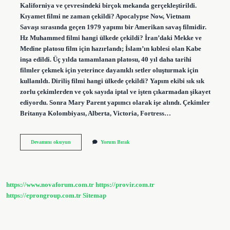
Kaliforniya ve çevresindeki birçok mekanda gerçekleştirildi.
Kıyamet filmi ne zaman çekildi? Apocalypse Now, Vietnam
Savaşı sırasında geçen 1979 yapımı bir Amerikan savaş filmidir.
Hz Muhammed filmi hangi ülkede çekildi? İran’daki Mekke ve
Medine platosu film için hazırlandı; İslam’ın kıblesi olan Kabe
inşa edildi. Üç yılda tamamlanan platosu, 40 yıl daha tarihi
filmler çekmek için yeterince dayanıklı setler oluşturmak için
kullanıldı. Diriliş filmi hangi ülkede çekildi? Yapım ekibi sık sık
zorlu çekimlerden ve çok sayıda iptal ve işten çıkarmadan şikayet
ediyordu. Sonra Mary Parent yapımcı olarak işe alındı. Çekimler
Britanya Kolombiyası, Alberta, Victoria, Fortress…
Kıyamet
Devamını okuyun
Yorum Bırak
Filmi
Hangi
Ülkede
Çekildi
https://www.novaforum.com.tr
https://provir.com.tr
https://eprongroup.com.tr
Sitemap