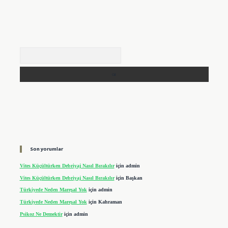
Arama
Son yorumlar
Vites Küçültürken Debriyaj Nasıl Bırakılır
için
admin
Vites Küçültürken Debriyaj Nasıl Bırakılır
için
Başkan
Türkiyede Neden Mareşal Yok
için
admin
Türkiyede Neden Mareşal Yok
için
Kahraman
Psikoz Ne Demektir
için
admin