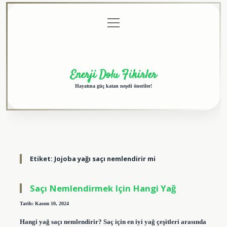
menüyü
Anasayfa
Gizlilik
Yasal
Hakkımızda
aç
Politikası
Uyarı
Enerji Dolu Fikirler
Hayatına güç katan neşeli öneriler!
Etiket:
Jojoba yağı saçı nemlendirir mi
Saçı Nemlendirmek Için Hangi Yağ
Tarih: Kasım 10, 2024
Hangi yağ saçı nemlendirir? Saç için en iyi yağ çeşitleri arasında