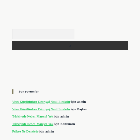
Arama
Son yorumlar
Vites Küçültürken Debriyaj Nasıl Bırakılır
için
admin
Vites Küçültürken Debriyaj Nasıl Bırakılır
için
Başkan
Türkiyede Neden Mareşal Yok
için
admin
Türkiyede Neden Mareşal Yok
için
Kahraman
Psikoz Ne Demektir
için
admin