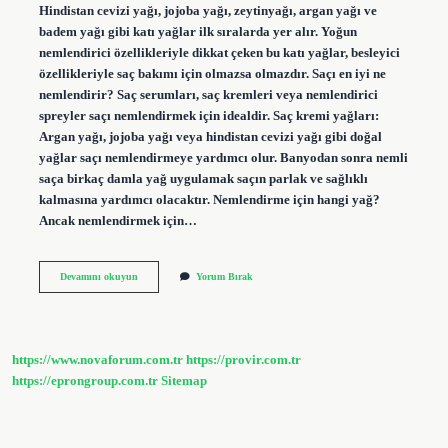
Hindistan cevizi yağı, jojoba yağı, zeytinyağı, argan yağı ve
badem yağı gibi katı yağlar ilk sıralarda yer alır. Yoğun
nemlendirici özellikleriyle dikkat çeken bu katı yağlar, besleyici
özellikleriyle saç bakımı için olmazsa olmazdır. Saçı en iyi ne
nemlendirir? Saç serumları, saç kremleri veya nemlendirici
spreyler saçı nemlendirmek için idealdir. Saç kremi yağları:
Argan yağı, jojoba yağı veya hindistan cevizi yağı gibi doğal
yağlar saçı nemlendirmeye yardımcı olur. Banyodan sonra nemli
saça birkaç damla yağ uygulamak saçın parlak ve sağlıklı
kalmasına yardımcı olacaktır. Nemlendirme için hangi yağ?
Ancak nemlendirmek için…
Saçı
Devamını okuyun
Yorum Bırak
Nemlendirmek
Için
Hangi
Yağ
https://www.novaforum.com.tr
https://provir.com.tr
https://eprongroup.com.tr
Sitemap