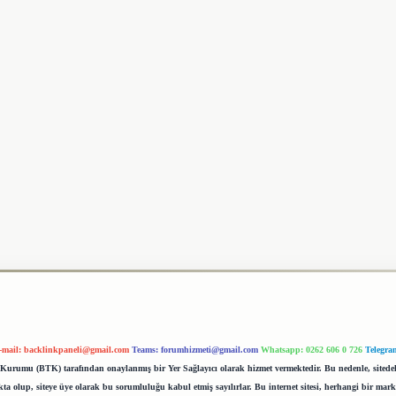
-mail:
backlinkpaneli@gmail.com
Teams:
forumhizmeti@gmail.com
Whatsapp: 0262 606 0 726
Telegra
im Kurumu (BTK) tarafından onaylanmış bir Yer Sağlayıcı olarak hizmet vermektedir. Bu nedenle, sited
 olup, siteye üye olarak bu sorumluluğu kabul etmiş sayılırlar. Bu internet sitesi, herhangi bir mark