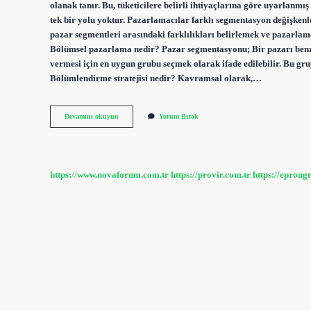
olanak tanır. Bu, tüketicilere belirli ihtiyaçlarına göre uyarlanm
tek bir yolu yoktur. Pazarlamacılar farklı segmentasyon değişke
pazar segmentleri arasındaki farklılıkları belirlemek ve pazarlama
Bölümsel pazarlama nedir? Pazar segmentasyonu; Bir pazarı benzer
vermesi için en uygun grubu seçmek olarak ifade edilebilir. Bu gru
Bölümlendirme stratejisi nedir? Kavramsal olarak,…
Pazarı
Devamını okuyun
Yorum Bırak
Bölümlendirmenin
Temel
Amacı
Nedir
https://www.novaforum.com.tr
https://provir.com.tr
https://eprong