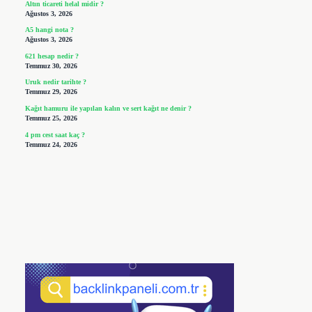
Altın ticareti helal midir ?
Ağustos 3, 2026
A5 hangi nota ?
Ağustos 3, 2026
621 hesap nedir ?
Temmuz 30, 2026
Uruk nedir tarihte ?
Temmuz 29, 2026
Kağıt hamuru ile yapılan kalın ve sert kağıt ne denir ?
Temmuz 25, 2026
4 pm cest saat kaç ?
Temmuz 24, 2026