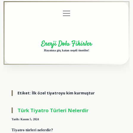
menüyü
Anasayfa
Gizlilik
Yasal
Hakkımızda
aç
Politikası
Uyarı
Enerji Dolu Fikirler
Hayatına güç katan neşeli öneriler!
Etiket:
İlk özel tiyatroyu kim kurmuştur
Türk Tiyatro Türleri Nelerdir
Tarih: Kasım 5, 2024
Tiyatro türleri nelerdir?