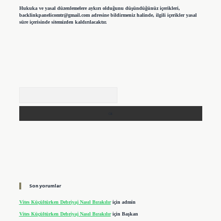
Hukuka ve yasal düzenlemelere aykırı olduğunu düşündüğünüz içerikleri,
backlinkpanelicomtr@gmail.com
adresine bildirmeniz halinde, ilgili içerikler yasal
süre içerisinde sitemizden kaldırılacaktır.
Arama
Son yorumlar
Vites Küçültürken Debriyaj Nasıl Bırakılır
için
admin
Vites Küçültürken Debriyaj Nasıl Bırakılır
için
Başkan