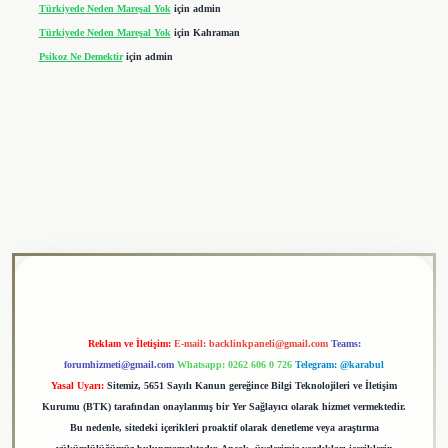
Türkiyede Neden Mareşal Yok
için
admin
Türkiyede Neden Mareşal Yok
için
Kahraman
Psikoz Ne Demektir
için
admin
ulipbet
Reklam ve İletişim:
E-mail:
backlinkpaneli@gmail.com
Teams:
forumhizmeti@gmail.com
Whatsapp: 0262 606 0 726
Telegram: @karabul
Yasal Uyarı:
Sitemiz, 5651 Sayılı Kanun gereğince Bilgi Teknolojileri ve İletişim
Kurumu (BTK) tarafından onaylanmış bir Yer Sağlayıcı olarak hizmet vermektedir.
Bu nedenle, sitedeki içerikleri proaktif olarak denetleme veya araştırma