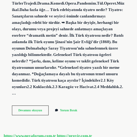
TürlerTrajedi.Drama.Komedi.Opera.Pandomim.Tül.Operet.Müz
ikal.Daha fazla öğe… Türk edebiyatında tiyatro nedir? Tiyatro:
Sanatçıların sahnede ve seyirci önünde canlandırmayı
amaçladığı edebi bir türdür. ➥ Başka bir deyişle, herhangi bir
olayı, durumu veya projeyi sahnede anlatmayı amaçlayan
eserlere “dramatik metin” denir. İlk Türk tiyatrosu nedir? Batılı
anlamda ilk Türk oyunu Şinasi’nin Şair Evliği’dir (1860). Bu
oyunun Dolmabahçe Saray Tiyatrosu’nda sahnelenmek üzere
yazıldığı bilinmektedir. Geleneksel Türk tiyatrosu ögeleri
nelerdir? *Şarkı, dans, kelime oyunu ve taklit geleneksel Türk
tiyatrosunun unsurlarıdır. *Geleneksel tiyatro yazılı bir metne
dayanmaz. *Doğaçlamaya dayalı bu tiyatronun temel unsuru
komedidir. Türk tiyatrosu kaça ayrılır? İçindekiler2.1 Köy
oyunları2.2 Kuklacılık.2.3 Karagöz ve Hacivat.2.4 Meddahlık.2.
…
Türk
Devamını okuyun
Yorum Bırak
Tiyatro
Türleri
Nelerdir
https://www.novaforum.com.tr
https://provir.com.tr