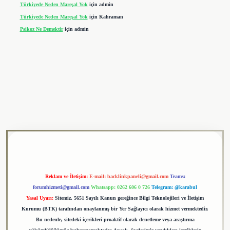
Türkiyede Neden Mareşal Yok
için
admin
Türkiyede Neden Mareşal Yok
için
Kahraman
Psikoz Ne Demektir
için
admin
ulipbet
Reklam ve İletişim:
E-mail:
backlinkpaneli@gmail.com
Teams:
forumhizmeti@gmail.com
Whatsapp: 0262 606 0 726
Telegram: @karabul
Yasal Uyarı:
Sitemiz, 5651 Sayılı Kanun gereğince Bilgi Teknolojileri ve İletişim
Kurumu (BTK) tarafından onaylanmış bir Yer Sağlayıcı olarak hizmet vermektedir.
Bu nedenle, sitedeki içerikleri proaktif olarak denetleme veya araştırma