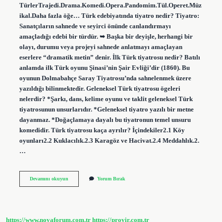
TürlerTrajedi.Drama.Komedi.Opera.Pandomim.Tül.Operet.Müz
ikal.Daha fazla öğe… Türk edebiyatında tiyatro nedir? Tiyatro:
Sanatçıların sahnede ve seyirci önünde canlandırmayı
amaçladığı edebi bir türdür. ➥ Başka bir deyişle, herhangi bir
olayı, durumu veya projeyi sahnede anlatmayı amaçlayan
eserlere “dramatik metin” denir. İlk Türk tiyatrosu nedir? Batılı
anlamda ilk Türk oyunu Şinasi’nin Şair Evliği’dir (1860). Bu
oyunun Dolmabahçe Saray Tiyatrosu’nda sahnelenmek üzere
yazıldığı bilinmektedir. Geleneksel Türk tiyatrosu ögeleri
nelerdir? *Şarkı, dans, kelime oyunu ve taklit geleneksel Türk
tiyatrosunun unsurlarıdır. *Geleneksel tiyatro yazılı bir metne
dayanmaz. *Doğaçlamaya dayalı bu tiyatronun temel unsuru
komedidir. Türk tiyatrosu kaça ayrılır? İçindekiler2.1 Köy
oyunları2.2 Kuklacılık.2.3 Karagöz ve Hacivat.2.4 Meddahlık.2.
…
Türk
Devamını okuyun
Yorum Bırak
Tiyatro
Türleri
Nelerdir
https://www.novaforum.com.tr
https://provir.com.tr