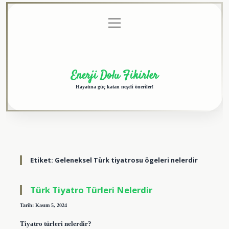
menüyü
Anasayfa
Gizlilik
Yasal
Hakkımızda
aç
Politikası
Uyarı
Enerji Dolu Fikirler
Hayatına güç katan neşeli öneriler!
Etiket:
Geleneksel Türk tiyatrosu ögeleri nelerdir
Türk Tiyatro Türleri Nelerdir
Tarih: Kasım 5, 2024
Tiyatro türleri nelerdir?