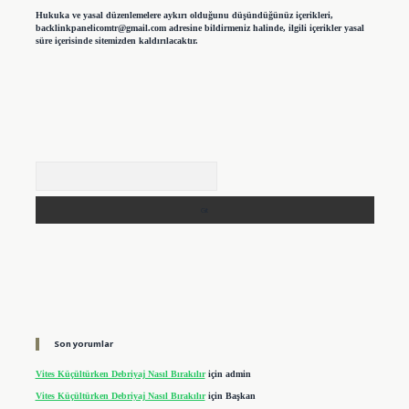
Hukuka ve yasal düzenlemelere aykırı olduğunu düşündüğünüz içerikleri,
backlinkpanelicomtr@gmail.com
adresine bildirmeniz halinde, ilgili içerikler yasal
süre içerisinde sitemizden kaldırılacaktır.
Arama
Son yorumlar
Vites Küçültürken Debriyaj Nasıl Bırakılır
için
admin
Vites Küçültürken Debriyaj Nasıl Bırakılır
için
Başkan