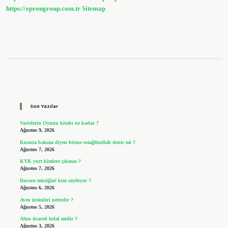
https://eprongroup.com.tr
Sitemap
Sidebar
Son Yazılar
Varislerin Oyunu kitabı ne kadar ?
Ağustos 9, 2026
Kusura bakma diyen birine estağfirullah denir mi ?
Ağustos 7, 2026
KYK yurt kimlere çıkmaz ?
Ağustos 7, 2026
Davaro müziğini kim söylüyor ?
Ağustos 6, 2026
Aven ürünleri nelerdir ?
Ağustos 5, 2026
Altın ticareti helal midir ?
Ağustos 3, 2026