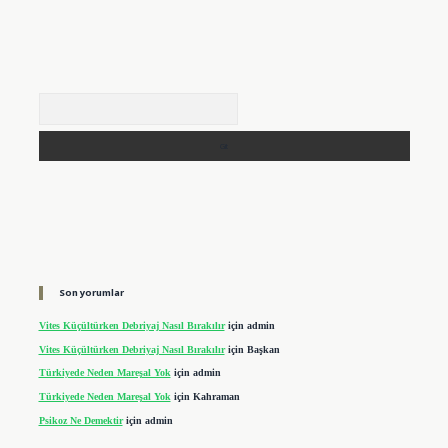
Arama
Son yorumlar
Vites Küçültürken Debriyaj Nasıl Bırakılır
için
admin
Vites Küçültürken Debriyaj Nasıl Bırakılır
için
Başkan
Türkiyede Neden Mareşal Yok
için
admin
Türkiyede Neden Mareşal Yok
için
Kahraman
Psikoz Ne Demektir
için
admin