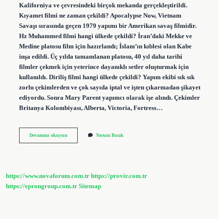
Kaliforniya ve çevresindeki birçok mekanda gerçekleştirildi.
Kıyamet filmi ne zaman çekildi? Apocalypse Now, Vietnam
Savaşı sırasında geçen 1979 yapımı bir Amerikan savaş filmidir.
Hz Muhammed filmi hangi ülkede çekildi? İran’daki Mekke ve
Medine platosu film için hazırlandı; İslam’ın kıblesi olan Kabe
inşa edildi. Üç yılda tamamlanan platosu, 40 yıl daha tarihi
filmler çekmek için yeterince dayanıklı setler oluşturmak için
kullanıldı. Diriliş filmi hangi ülkede çekildi? Yapım ekibi sık sık
zorlu çekimlerden ve çok sayıda iptal ve işten çıkarmadan şikayet
ediyordu. Sonra Mary Parent yapımcı olarak işe alındı. Çekimler
Britanya Kolombiyası, Alberta, Victoria, Fortress…
Kıyamet
Devamını okuyun
Yorum Bırak
Filmi
Hangi
Ülkede
Çekildi
https://www.novaforum.com.tr
https://provir.com.tr
https://eprongroup.com.tr
Sitemap