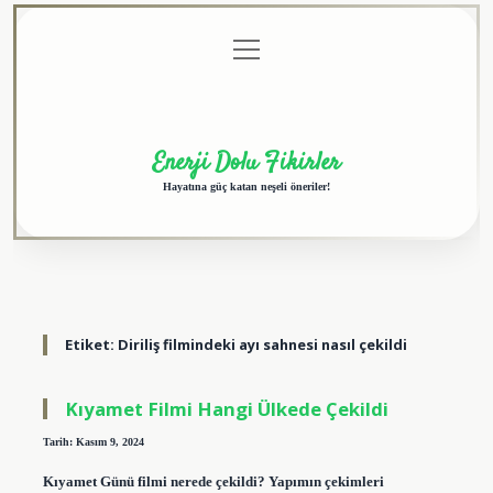
menüyü
Anasayfa
Gizlilik
Yasal
Hakkımızda
aç
Politikası
Uyarı
Enerji Dolu Fikirler
Hayatına güç katan neşeli öneriler!
Etiket:
Diriliş filmindeki ayı sahnesi nasıl çekildi
Kıyamet Filmi Hangi Ülkede Çekildi
Tarih: Kasım 9, 2024
Kıyamet Günü filmi nerede çekildi? Yapımın çekimleri