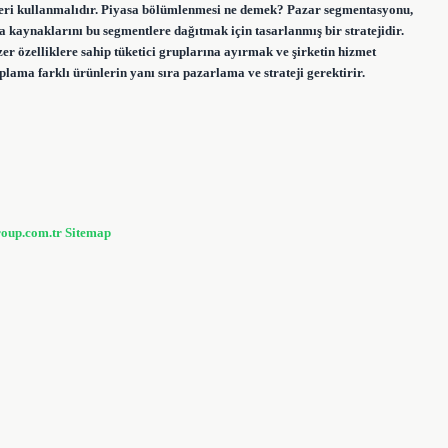
nleri kullanmalıdır. Piyasa bölümlenmesi ne demek? Pazar segmentasyonu,
 kaynaklarını bu segmentlere dağıtmak için tasarlanmış bir stratejidir.
 özelliklere sahip tüketici gruplarına ayırmak ve şirketin hizmet
plama farklı ürünlerin yanı sıra pazarlama ve strateji gerektirir.
roup.com.tr
Sitemap