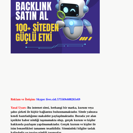
Reklam ve İletişim:
Skype: live:.cid.575569c608265c69
Yasal Uyarı:
Bu internet sitesi, herhangi bir marka, kurum veya
şahıs şirketi ile hiçbir bağlantısı bulunmamaktadır. Sitede yalnızca
kendi hazırladığımız makaleler paylaşılmaktadır. Burada yer alan
içerikler haber niteliği taşımamakta olup, gerçek kurum ve kişiler
hakkında paylaşım yapılmamaktadır. Gerçek kurum ve kişiler ile
isim benzerlikleri tamamen tesadüfidir. Sitemizdeki bilgiler taslak
halindedir ve tavsiye niteliği taşımazlar.