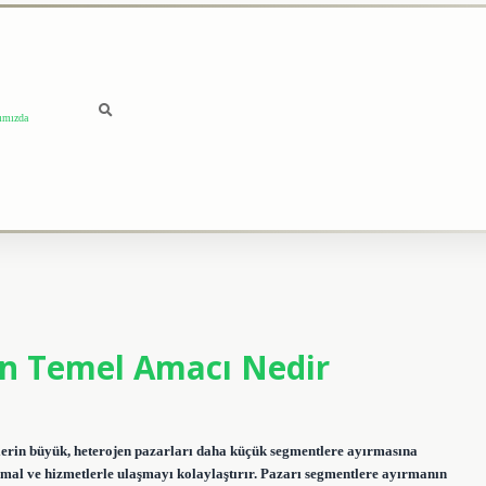
ımızda
n Temel Amacı Nedir
erin büyük, heterojen pazarları daha küçük segmentlere ayırmasına
ış mal ve hizmetlerle ulaşmayı kolaylaştırır. Pazarı segmentlere ayırmanın