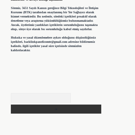
Sitemiz, 5651 Sayılı Kanun gereğince Bilgi Teknolojileri ve İletişim
Kurumu (BTK) tarafından onaylanmış bir Yer Sağlayıcı olarak
hizmet vermektedir. Bu nedenle, sitedeki içerikleri proaktif olarak
denetleme veya araştırma yükümlülüğümüz bulunmamaktadır.
Ancak, üyelerimiz yazdıkları içeriklerin sorumluluğunu taşımakta
olup, siteye üye olarak bu sorumluluğu kabul etmiş sayılırlar.
Hukuka ve yasal düzenlemelere aykırı olduğunu düşündüğünüz
içerikleri,
backlinkpanelicomtr@gmail.com
adresine bildirmeniz
halinde, ilgili içerikler yasal süre içerisinde sitemizden
kaldırılacaktır.
Arama