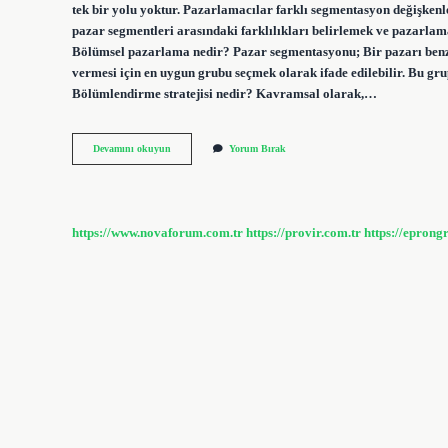
tek bir yolu yoktur. Pazarlamacılar farklı segmentasyon değişke
pazar segmentleri arasındaki farklılıkları belirlemek ve pazarlama
Bölümsel pazarlama nedir? Pazar segmentasyonu; Bir pazarı benzer
vermesi için en uygun grubu seçmek olarak ifade edilebilir. Bu gru
Bölümlendirme stratejisi nedir? Kavramsal olarak,…
Pazarı
Devamını okuyun
Yorum Bırak
Bölümlendirmenin
Temel
Amacı
Nedir
https://www.novaforum.com.tr
https://provir.com.tr
https://eprong