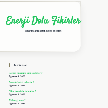
Enerji Dolu Fikirler
Hayatına güç katan neşeli öneriler!
Sidebar
elexbet giriş adresi
tulipbet
Son Yazılar
Davaro müziğini kim söylüyor ?
Ağustos 6, 2026
Aven ürünleri nelerdir ?
Ağustos 5, 2026
Altın ticareti helal midir ?
Ağustos 3, 2026
A5 hangi nota ?
Ağustos 3, 2026