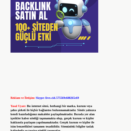
Reklam ve İletişim:
Skype: live:.cid.575569c608265c69
Yasal Uyarı:
Bu internet sitesi, herhangi bir marka, kurum veya
şahıs şirketi ile hiçbir bağlantısı bulunmamaktadır. Sitede yalnızca
kendi hazırladığımız makaleler paylaşılmaktadır. Burada yer alan
içerikler haber niteliği taşımamakta olup, gerçek kurum ve kişiler
hakkında paylaşım yapılmamaktadır. Gerçek kurum ve kişiler ile
isim benzerlikleri tamamen tesadüfidir. Sitemizdeki bilgiler taslak
halindedir ve tavsiye niteliği taşımazlar.