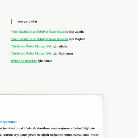
Son yorumlar
Vites Küçültürken Debriyaj Nasıl Bırakılır
için
admin
Vites Küçültürken Debriyaj Nasıl Bırakılır
için
Başkan
Türkiyede Neden Mareşal Yok
için
admin
Türkiyede Neden Mareşal Yok
için
Kahraman
Psikoz Ne Demektir
için
admin
m: @karabul
eki içerikleri proaktif olarak denetleme veya araştırma yükümlülüğümüz
a, kurum veya şahıs şirketi ile hiçbir bağlantısı bulunmamaktadır. Sitede