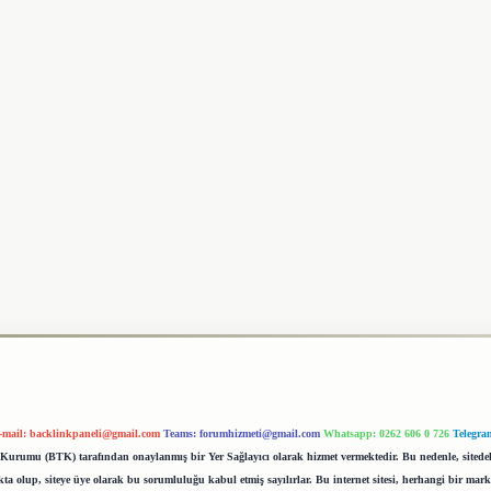
-mail:
backlinkpaneli@gmail.com
Teams:
forumhizmeti@gmail.com
Whatsapp: 0262 606 0 726
Telegra
im Kurumu (BTK) tarafından onaylanmış bir Yer Sağlayıcı olarak hizmet vermektedir. Bu nedenle, sited
 olup, siteye üye olarak bu sorumluluğu kabul etmiş sayılırlar. Bu internet sitesi, herhangi bir mark