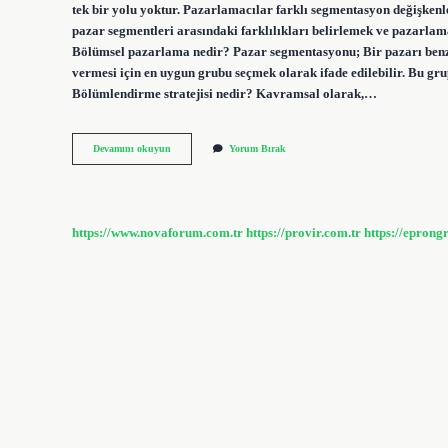
tek bir yolu yoktur. Pazarlamacılar farklı segmentasyon değişke
pazar segmentleri arasındaki farklılıkları belirlemek ve pazarlama
Bölümsel pazarlama nedir? Pazar segmentasyonu; Bir pazarı benzer
vermesi için en uygun grubu seçmek olarak ifade edilebilir. Bu gru
Bölümlendirme stratejisi nedir? Kavramsal olarak,…
Pazarı
Devamını okuyun
Yorum Bırak
Bölümlendirmenin
Temel
Amacı
Nedir
https://www.novaforum.com.tr
https://provir.com.tr
https://eprong