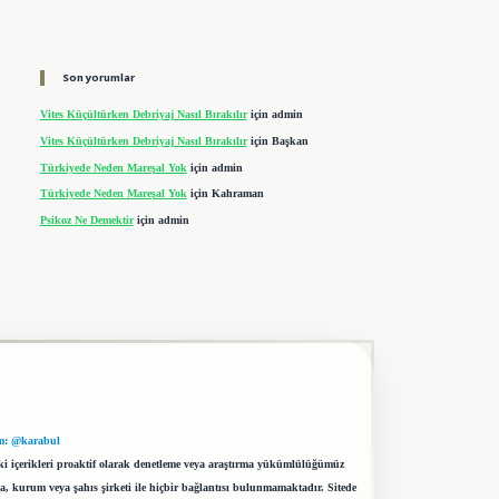
Son yorumlar
Vites Küçültürken Debriyaj Nasıl Bırakılır
için
admin
Vites Küçültürken Debriyaj Nasıl Bırakılır
için
Başkan
Türkiyede Neden Mareşal Yok
için
admin
Türkiyede Neden Mareşal Yok
için
Kahraman
Psikoz Ne Demektir
için
admin
m: @karabul
eki içerikleri proaktif olarak denetleme veya araştırma yükümlülüğümüz
a, kurum veya şahıs şirketi ile hiçbir bağlantısı bulunmamaktadır. Sitede