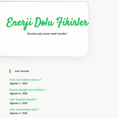
Enerji Dolu Fikirler
Hayatına güç katan neşeli öneriler!
Sidebar
elexbet giriş adresi
tulipbet
Son Yazılar
KYK yurt kimlere çıkmaz ?
Ağustos 7, 2026
Davaro müziğini kim söylüyor ?
Ağustos 6, 2026
Aven ürünleri nelerdir ?
Ağustos 5, 2026
Altın ticareti helal midir ?
Ağustos 3, 2026