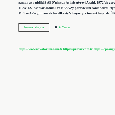
zaman aya gidildi? ABD’nin son Ay iniş görevi Aralık 1972’de ger
11. ve 12. insanlar oldular ve NASA Ay görevlerini sonlandırdı. A
11 ülke Ay’a gitti ancak beş ülke Ay’a başarıyla inmeyi başardı. Ü
1969
Devamını okuyun
14 Yorum
Da
Aya
Gidildi
Mi
https://www.novaforum.com.tr
https://provir.com.tr
https://eprong