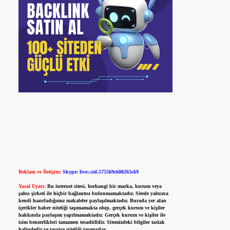
Reklam ve İletişim:
Skype: live:.cid.575569c608265c69
Yasal Uyarı:
Bu internet sitesi, herhangi bir marka, kurum veya
şahıs şirketi ile hiçbir bağlantısı bulunmamaktadır. Sitede yalnızca
kendi hazırladığımız makaleler paylaşılmaktadır. Burada yer alan
içerikler haber niteliği taşımamakta olup, gerçek kurum ve kişiler
hakkında paylaşım yapılmamaktadır. Gerçek kurum ve kişiler ile
isim benzerlikleri tamamen tesadüfidir. Sitemizdeki bilgiler taslak
halindedir ve tavsiye niteliği taşımazlar.