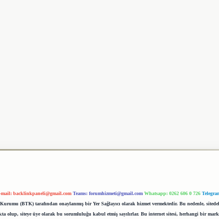
-mail:
backlinkpaneli@gmail.com
Teams:
forumhizmeti@gmail.com
Whatsapp: 0262 606 0 726
Telegra
im Kurumu (BTK) tarafından onaylanmış bir Yer Sağlayıcı olarak hizmet vermektedir. Bu nedenle, sited
 olup, siteye üye olarak bu sorumluluğu kabul etmiş sayılırlar. Bu internet sitesi, herhangi bir mark