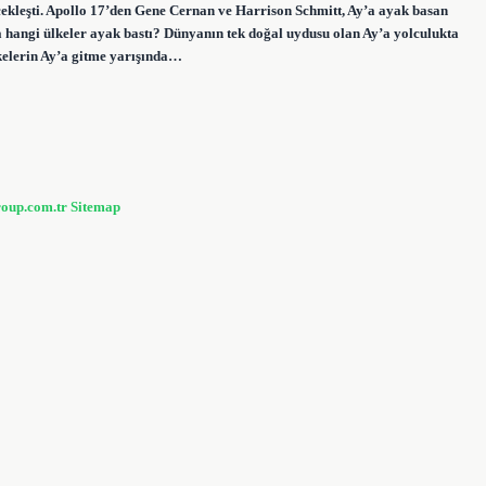
çekleşti. Apollo 17’den Gene Cernan ve Harrison Schmitt, Ay’a ayak basan
ya hangi ülkeler ayak bastı? Dünyanın tek doğal uydusu olan Ay’a yolculukta
lkelerin Ay’a gitme yarışında…
roup.com.tr
Sitemap