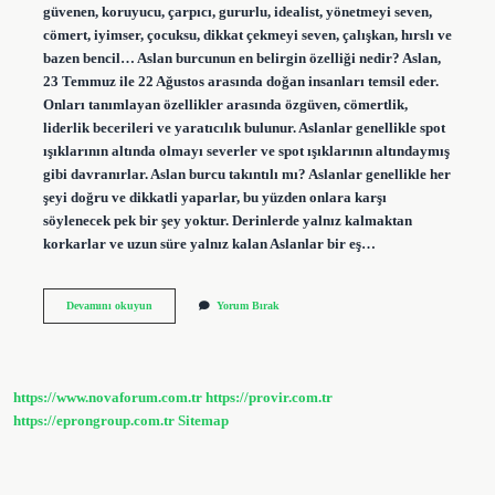
güvenen, koruyucu, çarpıcı, gururlu, idealist, yönetmeyi seven,
cömert, iyimser, çocuksu, dikkat çekmeyi seven, çalışkan, hırslı ve
bazen bencil… Aslan burcunun en belirgin özelliği nedir? Aslan,
23 Temmuz ile 22 Ağustos arasında doğan insanları temsil eder.
Onları tanımlayan özellikler arasında özgüven, cömertlik,
liderlik becerileri ve yaratıcılık bulunur. Aslanlar genellikle spot
ışıklarının altında olmayı severler ve spot ışıklarının altındaymış
gibi davranırlar. Aslan burcu takıntılı mı? Aslanlar genellikle her
şeyi doğru ve dikkatli yaparlar, bu yüzden onlara karşı
söylenecek pek bir şey yoktur. Derinlerde yalnız kalmaktan
korkarlar ve uzun süre yalnız kalan Aslanlar bir eş…
Aslan
Devamını okuyun
Yorum Bırak
Burcu
Egosu
Var
Mıdır
https://www.novaforum.com.tr
https://provir.com.tr
https://eprongroup.com.tr
Sitemap