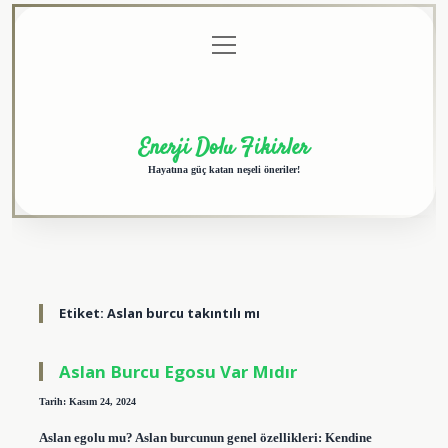
menüyü
Anasayfa
Gizlilik
Yasal
Hakkımızda
aç
Politikası
Uyarı
Enerji Dolu Fikirler
Hayatına güç katan neşeli öneriler!
Etiket:
Aslan burcu takıntılı mı
Aslan Burcu Egosu Var Mıdır
Tarih: Kasım 24, 2024
Aslan egolu mu? Aslan burcunun genel özellikleri: Kendine