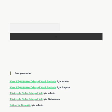
Arama
Son yorumlar
Vites Küçültürken Debriyaj Nasıl Bırakılır
için
admin
Vites Küçültürken Debriyaj Nasıl Bırakılır
için
Başkan
Türkiyede Neden Mareşal Yok
için
admin
Türkiyede Neden Mareşal Yok
için
Kahraman
Psikoz Ne Demektir
için
admin