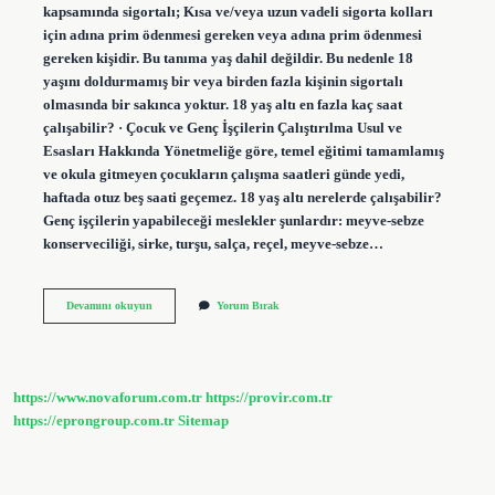
kapsamında sigortalı; Kısa ve/veya uzun vadeli sigorta kolları
için adına prim ödenmesi gereken veya adına prim ödenmesi
gereken kişidir. Bu tanıma yaş dahil değildir. Bu nedenle 18
yaşını doldurmamış bir veya birden fazla kişinin sigortalı
olmasında bir sakınca yoktur. 18 yaş altı en fazla kaç saat
çalışabilir? · Çocuk ve Genç İşçilerin Çalıştırılma Usul ve
Esasları Hakkında Yönetmeliğe göre, temel eğitimi tamamlamış
ve okula gitmeyen çocukların çalışma saatleri günde yedi,
haftada otuz beş saati geçemez. 18 yaş altı nerelerde çalışabilir?
Genç işçilerin yapabileceği meslekler şunlardır: meyve-sebze
konserveciliği, sirke, turşu, salça, reçel, meyve-sebze…
17
Devamını okuyun
Yorum Bırak
Yaşındaki
Biri
Çalışabilir
Mi
https://www.novaforum.com.tr
https://provir.com.tr
https://eprongroup.com.tr
Sitemap