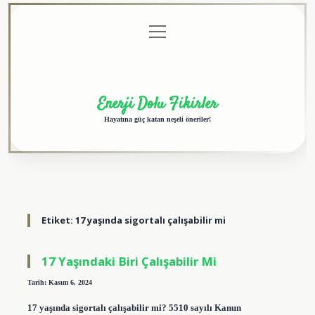
menüyü
Anasayfa
Gizlilik
Yasal
Hakkımızda
aç
Politikası
Uyarı
Enerji Dolu Fikirler
Hayatına güç katan neşeli öneriler!
Etiket:
17 yaşında sigortalı çalışabilir mi
17 Yaşındaki Biri Çalışabilir Mi
Tarih: Kasım 6, 2024
17 yaşında sigortalı çalışabilir mi? 5510 sayılı Kanun