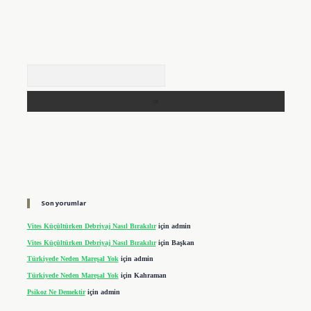
Arama
Son yorumlar
Vites Küçültürken Debriyaj Nasıl Bırakılır
için
admin
Vites Küçültürken Debriyaj Nasıl Bırakılır
için
Başkan
Türkiyede Neden Mareşal Yok
için
admin
Türkiyede Neden Mareşal Yok
için
Kahraman
Psikoz Ne Demektir
için
admin