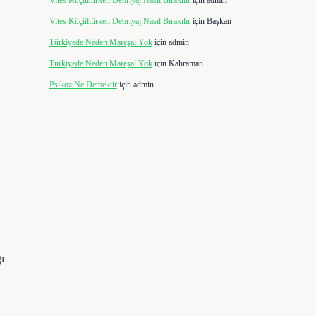
Vites Küçültürken Debriyaj Nasıl Bırakılır
için
admin
Vites Küçültürken Debriyaj Nasıl Bırakılır
için
Başkan
Türkiyede Neden Mareşal Yok
için
admin
Türkiyede Neden Mareşal Yok
için
Kahraman
Psikoz Ne Demektir
için
admin
ı