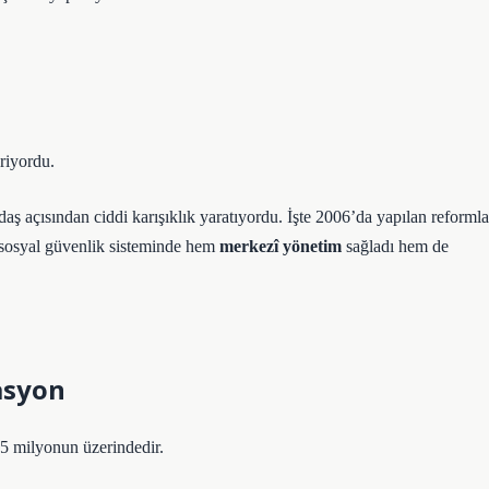
eriyordu.
aş açısından ciddi karışıklık yaratıyordu. İşte 2006’da yapılan reformla
, sosyal güvenlik sisteminde hem
merkezî yönetim
sağladı hem de
asyon
 25 milyonun üzerindedir.