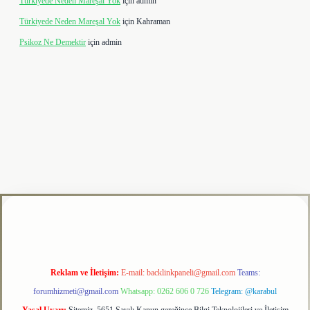
Türkiyede Neden Mareşal Yok
için
admin
Türkiyede Neden Mareşal Yok
için
Kahraman
Psikoz Ne Demektir
için
admin
i
tulipbet
Reklam ve İletişim:
E-mail:
backlinkpaneli@gmail.com
Teams:
forumhizmeti@gmail.com
Whatsapp: 0262 606 0 726
Telegram: @karabul