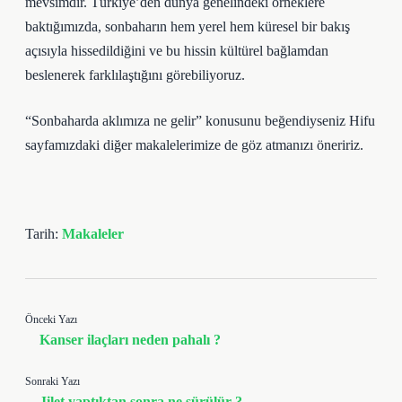
mevsimdir. Türkiye’den dünya genelindeki örneklere
baktığımızda, sonbaharın hem yerel hem küresel bir bakış
açısıyla hissedildiğini ve bu hissin kültürel bağlamdan
beslenerek farklılaştığını görebiliyoruz.
“Sonbaharda aklımıza ne gelir” konusunu beğendiyseniz Hifu
sayfamızdaki diğer makalelerimize de göz atmanızı öneririz.
Tarih:
Makaleler
Önceki Yazı
Kanser ilaçları neden pahalı ?
Sonraki Yazı
Jilet yaptıktan sonra ne sürülür ?