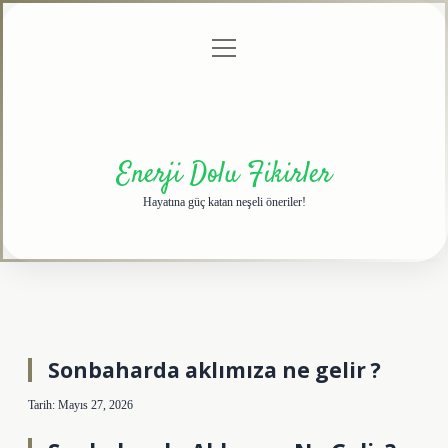
menüyü
Anasayfa
Gizlilik
Yasal
Hakkımızda
aç
Politikası
Uyarı
Enerji Dolu Fikirler
Hayatına güç katan neşeli öneriler!
Sonbaharda aklımıza ne gelir ?
Tarih: Mayıs 27, 2026