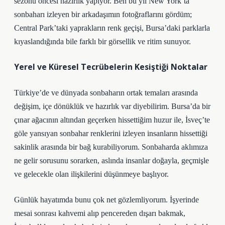
sezonu öncesi hazırlık yapıyor. Ben bu yıl New York’ta
sonbaharı izleyen bir arkadaşımın fotoğraflarını gördüm;
Central Park’taki yaprakların renk geçişi, Bursa’daki parklarla
kıyaslandığında bile farklı bir görsellik ve ritim sunuyor.
Yerel ve Küresel Tecrübelerin Kesiştiği Noktalar
Türkiye’de ve dünyada sonbaharın ortak temaları arasında
değişim, içe dönüklük ve hazırlık var diyebilirim. Bursa’da bir
çınar ağacının altından geçerken hissettiğim huzur ile, İsveç’te
göle yansıyan sonbahar renklerini izleyen insanların hissettiği
sakinlik arasında bir bağ kurabiliyorum. Sonbaharda aklımıza
ne gelir sorusunu sorarken, aslında insanlar doğayla, geçmişle
ve gelecekle olan ilişkilerini düşünmeye başlıyor.
Günlük hayatımda bunu çok net gözlemliyorum. İşyerinde
mesai sonrası kahvemi alıp pencereden dışarı bakmak,