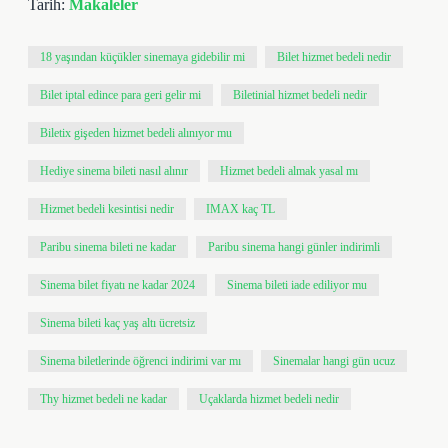
Tarih:
Makaleler
18 yaşından küçükler sinemaya gidebilir mi
Bilet hizmet bedeli nedir
Bilet iptal edince para geri gelir mi
Biletinial hizmet bedeli nedir
Biletix gişeden hizmet bedeli alınıyor mu
Hediye sinema bileti nasıl alınır
Hizmet bedeli almak yasal mı
Hizmet bedeli kesintisi nedir
IMAX kaç TL
Paribu sinema bileti ne kadar
Paribu sinema hangi günler indirimli
Sinema bilet fiyatı ne kadar 2024
Sinema bileti iade ediliyor mu
Sinema bileti kaç yaş altı ücretsiz
Sinema biletlerinde öğrenci indirimi var mı
Sinemalar hangi gün ucuz
Thy hizmet bedeli ne kadar
Uçaklarda hizmet bedeli nedir