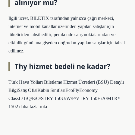
alınıyor mu?
İlgili ücret, BİLETİX tarafından yalnızca çağrı merkezi,
internet ve mobil kanallar üzerinden yapılan satışlar için
tüketiciden tahsil edilir; perakende satış noktalarından ve
etkinlik günü ana gişeden doğrudan yapılan satışlar için tahsil
edilmez.
Thy hizmet bedeli ne kadar?
Türk Hava Yolları Biletleme Hizmet Ücretleri (BSÜ) Detaylı
BilgiSatış OfisiKabin SınıflarıEcoFlyEconomy
ClassL/T/Q/E/O/STRY 150U/W/P/VTRY 150H/A/MTRY
1502 daha fazla rota