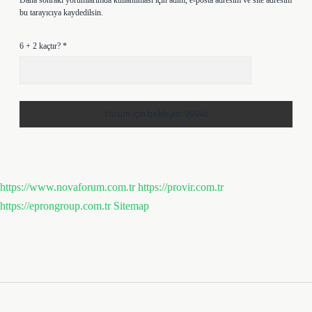
Daha sonraki yorumlarımda kullanılması için adım, e-posta adresim ve site adresim
bu tarayıcıya kaydedilsin.
6 + 2 kaçtır?
*
https://www.novaforum.com.tr
https://provir.com.tr
https://eprongroup.com.tr
Sitemap