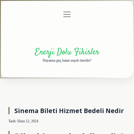
menüyü
Anasayfa
Gizlilik
Yasal
Hakkımızda
aç
Politikası
Uyarı
Enerji Dolu Fikirler
Hayatına güç katan neşeli öneriler!
Sinema Bileti Hizmet Bedeli Nedir
Tarih: Ekim 12, 2024