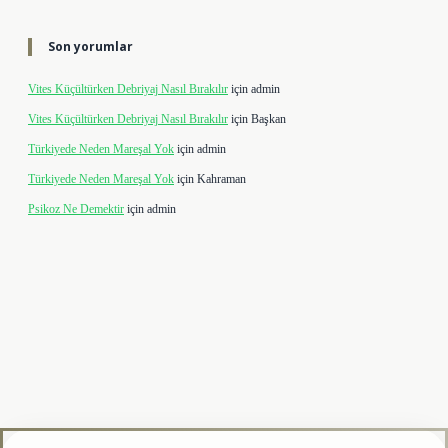
Son yorumlar
Vites Küçültürken Debriyaj Nasıl Bırakılır
için
admin
Vites Küçültürken Debriyaj Nasıl Bırakılır
için
Başkan
Türkiyede Neden Mareşal Yok
için
admin
Türkiyede Neden Mareşal Yok
için
Kahraman
Psikoz Ne Demektir
için
admin
lipbet