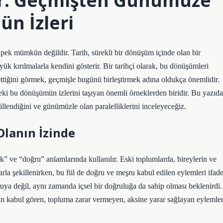
ler: Geçmişten Günümüze
n İzleri
k mümkün değildir. Tarih, sürekli bir dönüşüm içinde olan bir
ük kırılmalarla kendini gösterir. Bir tarihçi olarak, bu dönüşümleri
ttiğini görmek, geçmişle bugünü birleştirmek adına oldukça önemlidir.
ndeki bu dönüşümün izlerini taşıyan önemli örneklerden biridir. Bu yazıda
killendiğini ve günümüzle olan paralelliklerini inceleyeceğiz.
Olanın İzinde
” ve “doğru” anlamlarında kullanılır. Eski toplumlarda, bireylerin ve
arla şekillenirken, bu fiil de doğru ve meşru kabul edilen eylemleri ifad
oğruya değil, aynı zamanda içsel bir doğruluğa da sahip olması beklenirdi.
an kabul gören, topluma zarar vermeyen, aksine yarar sağlayan eylemle