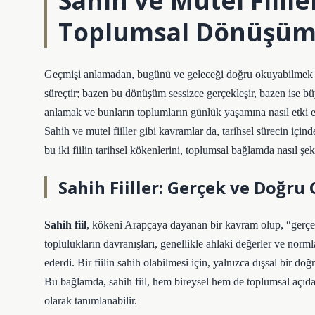
Sahih ve Mutel Fiil
Toplumsal Dönüşümü
Geçmişi anlamadan, bugünü ve geleceği doğru okuyabilmek pe
süreçtir; bazen bu dönüşüm sessizce gerçekleşir, bazen ise büy
anlamak ve bunların toplumların günlük yaşamına nasıl etki e
Sahih ve mutel fiiller gibi kavramlar da, tarihsel sürecin içi
bu iki fiilin tarihsel kökenlerini, toplumsal bağlamda nasıl şe
Sahih Fiiller: Gerçek ve Doğru 
Sahih fiil
, kökeni Arapçaya dayanan bir kavram olup, “gerçek
toplulukların davranışları, genellikle ahlaki değerler ve norml
ederdi. Bir fiilin sahih olabilmesi için, yalnızca dışsal bir d
Bu bağlamda, sahih fiil, hem bireysel hem de toplumsal açıd
olarak tanımlanabilir.