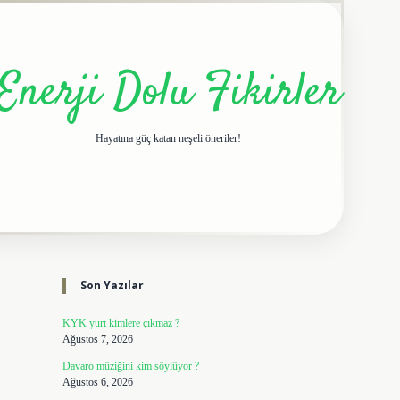
Enerji Dolu Fikirler
Hayatına güç katan neşeli öneriler!
Sidebar
elexbet giriş adresi
tul
Son Yazılar
KYK yurt kimlere çıkmaz ?
Ağustos 7, 2026
Davaro müziğini kim söylüyor ?
Ağustos 6, 2026