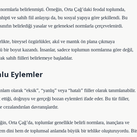
sal normlarla belirlenmişti. Örneğin, Orta Çağ’daki feodal toplumda,
ahipti ve sahih fiil anlayışı da, bu sosyal yapıya göre şekillendi. Bu
 sınıfın belirlediği yasalar ve geleneksel normlarla çerçevelenirdi.
ikte, bireysel özgürlükler, akıl ve mantık ön plana çıkmaya
kçü bir boyut kazandı. İnsanlar, sadece toplumun normlarına göre değil,
 sahih fiilleri belirlemeye başladılar.
nlu Eylemler
lam olarak “eksik”, “yanlış” veya “hatalı” fiiller olarak tanımlanabilir.
 ettiği, doğruyu ve gerçeği bozan eylemleri ifade eder. Bu tür fiiller,
 cezalandırılan davranışlardır.
neğin, Orta Çağ’da, toplumlar genellikle belirli normlara, inançlara ve
 hem dini hem de toplumsal anlamda büyük bir tehlike oluşturuyordu. Bir