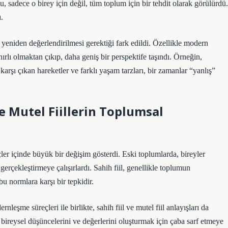
bu, sadece o birey için değil, tüm toplum için bir tehdit olarak görülürdü.
.
yeniden değerlendirilmesi gerektiği fark edildi. Özellikle modern
ırlı olmaktan çıkıp, daha geniş bir perspektife taşındı. Örneğin,
 karşı çıkan hareketler ve farklı yaşam tarzları, bir zamanlar “yanlış”
 Mutel Fiillerin Toplumsal
eçler içinde büyük bir değişim gösterdi. Eski toplumlarda, bireyler
 gerçekleştirmeye çalışırlardı. Sahih fiil, genellikle toplumun
bu normlara karşı bir tepkidir.
eşme süreçleri ile birlikte, sahih fiil ve mutel fiil anlayışları da
i bireysel düşüncelerini ve değerlerini oluşturmak için çaba sarf etmeye