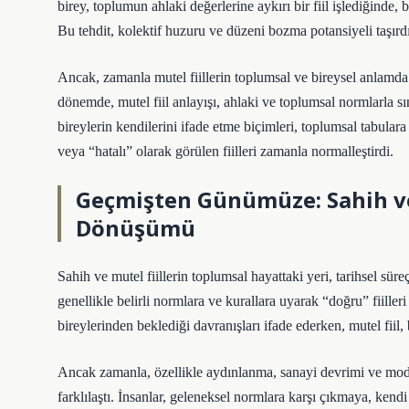
birey, toplumun ahlaki değerlerine aykırı bir fiil işlediğinde, 
Bu tehdit, kolektif huzuru ve düzeni bozma potansiyeli taşırdı
Ancak, zamanla mutel fiillerin toplumsal ve bireysel anlamda 
dönemde, mutel fiil anlayışı, ahlaki ve toplumsal normlarla sın
bireylerin kendilerini ifade etme biçimleri, toplumsal tabulara
veya “hatalı” olarak görülen fiilleri zamanla normalleştirdi.
Geçmişten Günümüze: Sahih ve
Dönüşümü
Sahih ve mutel fiillerin toplumsal hayattaki yeri, tarihsel sür
genellikle belirli normlara ve kurallara uyarak “doğru” fiilleri
bireylerinden beklediği davranışları ifade ederken, mutel fiil, 
Ancak zamanla, özellikle aydınlanma, sanayi devrimi ve modernl
farklılaştı. İnsanlar, geleneksel normlara karşı çıkmaya, kend