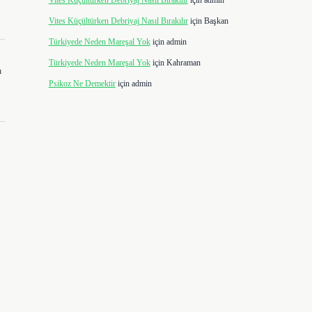
Vites Küçültürken Debriyaj Nasıl Bırakılır
için
admin
Vites Küçültürken Debriyaj Nasıl Bırakılır
için
Başkan
Türkiyede Neden Mareşal Yok
için
admin
Türkiyede Neden Mareşal Yok
için
Kahraman
ı
Psikoz Ne Demektir
için
admin