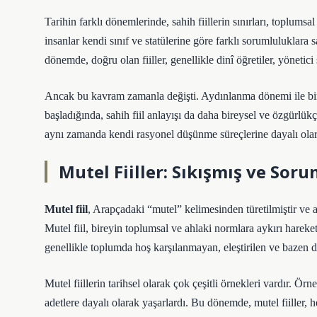
Tarihin farklı dönemlerinde, sahih fiillerin sınırları, toplum
insanlar kendi sınıf ve statülerine göre farklı sorumluluklara s
dönemde, doğru olan fiiller, genellikle dinî öğretiler, yönetici
Ancak bu kavram zamanla değişti. Aydınlanma dönemi ile birl
başladığında, sahih fiil anlayışı da daha bireysel ve özgürlü
aynı zamanda kendi rasyonel düşünme süreçlerine dayalı olarak
Mutel Fiiller: Sıkışmış ve Soru
Mutel fiil
, Arapçadaki “mutel” kelimesinden türetilmiştir ve an
Mutel fiil, bireyin toplumsal ve ahlaki normlara aykırı hareket
genellikle toplumda hoş karşılanmayan, eleştirilen ve bazen de
Mutel fiillerin tarihsel olarak çok çeşitli örnekleri vardır. Ör
adetlere dayalı olarak yaşarlardı. Bu dönemde, mutel fiiller,