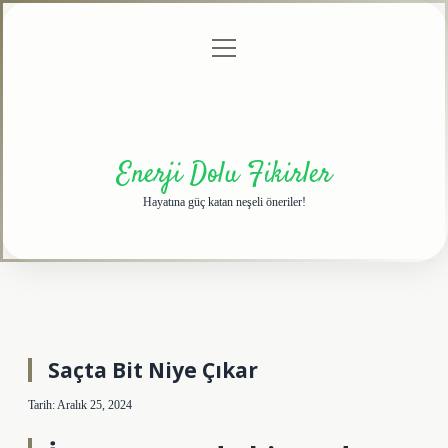
menüyü
Anasayfa
Gizlilik
Yasal
Hakkımızda
aç
Politikası
Uyarı
Enerji Dolu Fikirler
Hayatına güç katan neşeli öneriler!
Saçta Bit Niye Çıkar
Tarih: Aralık 25, 2024