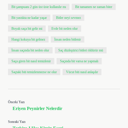
Bit şampuanı 2 gün üst üste kullanılır mı
Bit tamamen ne zaman biter
Bit yastıkta ne kadar yaşar
Bitler neyi sevmez
Boyalı saça bit gelir mi
Evde bit neden olur
Hangi kokuya bit gelmez
İnsan neden bitlenir
İnsan saçında bit neden olur
Saç düzleştirici bitleri öldürür mü
Saça giren bit nasıl temizlenir
Saçında bit varsa ne yapmalı
Saçtaki biti temizlenmezse ne olur
Vücut biti nasıl anlaşılır
Önceki Yazı
Eriyen Peynirler Nelerdir
Sonraki Yazı