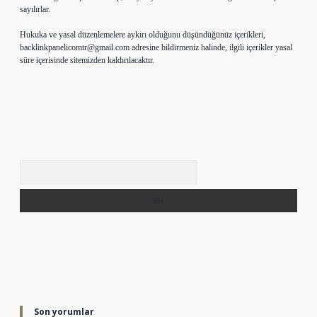
sayılırlar.
Hukuka ve yasal düzenlemelere aykırı olduğunu düşündüğünüz içerikleri,
backlinkpanelicomtr@gmail.com
adresine bildirmeniz halinde, ilgili içerikler yasal
süre içerisinde sitemizden kaldırılacaktır.
Arama
Son yorumlar