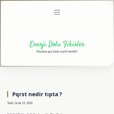
menüyü
Anasayfa
Gizlilik
Yasal
Hakkımızda
aç
Politikası
Uyarı
Enerji Dolu Fikirler
Hayatına güç katan neşeli öneriler!
Pqrst nedir tıpta ?
Tarih: Ocak 19, 2026