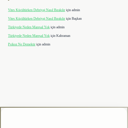
Vites Küçültürken Debriyaj Nasıl Bırakılır
için
admin
Vites Küçültürken Debriyaj Nasıl Bırakılır
için
Başkan
Türkiyede Neden Mareşal Yok
için
admin
Türkiyede Neden Mareşal Yok
için
Kahraman
Psikoz Ne Demektir
için
admin
ulipbet