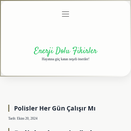
menüyü
Anasayfa
Gizlilik
Yasal
Hakkımızda
aç
Politikası
Uyarı
Enerji Dolu Fikirler
Hayatına güç katan neşeli öneriler!
Polisler Her Gün Çalışır Mı
Tarih: Ekim 20, 2024