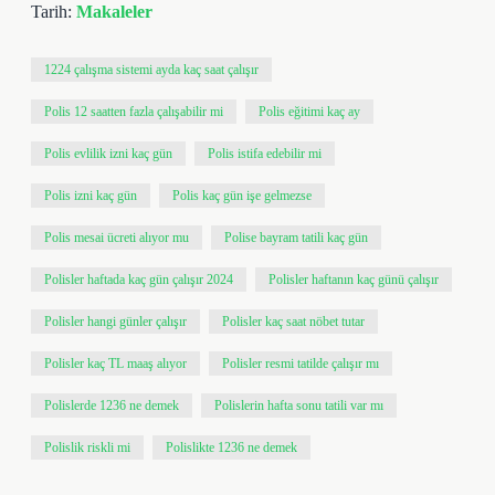
Tarih:
Makaleler
1224 çalışma sistemi ayda kaç saat çalışır
Polis 12 saatten fazla çalışabilir mi
Polis eğitimi kaç ay
Polis evlilik izni kaç gün
Polis istifa edebilir mi
Polis izni kaç gün
Polis kaç gün işe gelmezse
Polis mesai ücreti alıyor mu
Polise bayram tatili kaç gün
Polisler haftada kaç gün çalışır 2024
Polisler haftanın kaç günü çalışır
Polisler hangi günler çalışır
Polisler kaç saat nöbet tutar
Polisler kaç TL maaş alıyor
Polisler resmi tatilde çalışır mı
Polislerde 1236 ne demek
Polislerin hafta sonu tatili var mı
Polislik riskli mi
Polislikte 1236 ne demek