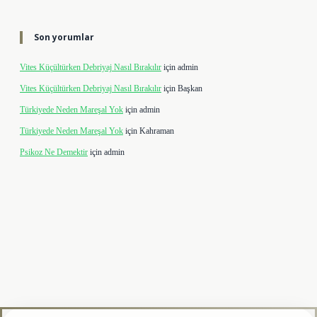
Son yorumlar
Vites Küçültürken Debriyaj Nasıl Bırakılır
için
admin
Vites Küçültürken Debriyaj Nasıl Bırakılır
için
Başkan
Türkiyede Neden Mareşal Yok
için
admin
Türkiyede Neden Mareşal Yok
için
Kahraman
Psikoz Ne Demektir
için
admin
ipbet