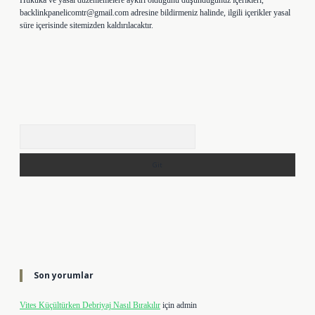
Hukuka ve yasal düzenlemelere aykırı olduğunu düşündüğünüz içerikleri,
backlinkpanelicomtr@gmail.com
adresine bildirmeniz halinde, ilgili içerikler yasal
süre içerisinde sitemizden kaldırılacaktır.
Arama
Son yorumlar
Vites Küçültürken Debriyaj Nasıl Bırakılır
için
admin