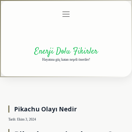
menüyü
Anasayfa
Gizlilik
Yasal
Hakkımızda
aç
Politikası
Uyarı
Enerji Dolu Fikirler
Hayatına güç katan neşeli öneriler!
Pikachu Olayı Nedir
Tarih: Ekim 3, 2024