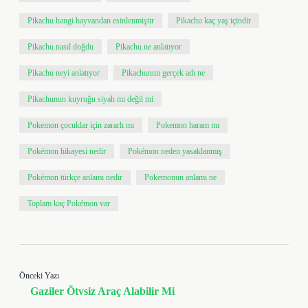
Pikachu hangi hayvandan esinlenmiştir
Pikachu kaç yaş içindir
Pikachu nasıl doğdu
Pikachu ne anlatıyor
Pikachu neyi anlatıyor
Pikachunun gerçek adı ne
Pikachunun kuyruğu siyah mı değil mi
Pokemon çocuklar için zararlı mı
Pokemon haram mı
Pokémon hikayesi nedir
Pokémon neden yasaklanmış
Pokémon türkçe anlamı nedir
Pokemonun anlamı ne
Toplam kaç Pokémon var
Önceki Yazı
Gaziler Ötvsiz Araç Alabilir Mi