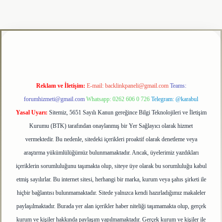
pbet
Reklam ve İletişim:
E-mail:
backlinkpaneli@gmail.com
Teams:
forumhizmeti@gmail.com
Whatsapp: 0262 606 0 726
Telegram: @karabul
Yasal Uyarı:
Sitemiz, 5651 Sayılı Kanun gereğince Bilgi Teknolojileri ve İletişim
Kurumu (BTK) tarafından onaylanmış bir Yer Sağlayıcı olarak hizmet
vermektedir. Bu nedenle, sitedeki içerikleri proaktif olarak denetleme veya
araştırma yükümlülüğümüz bulunmamaktadır. Ancak, üyelerimiz yazdıkları
içeriklerin sorumluluğunu taşımakta olup, siteye üye olarak bu sorumluluğu kabul
etmiş sayılırlar. Bu internet sitesi, herhangi bir marka, kurum veya şahıs şirketi ile
hiçbir bağlantısı bulunmamaktadır. Sitede yalnızca kendi hazırladığımız makaleler
paylaşılmaktadır. Burada yer alan içerikler haber niteliği taşımamakta olup, gerçek
kurum ve kişiler hakkında paylaşım yapılmamaktadır. Gerçek kurum ve kişiler ile