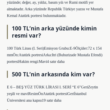
yüzünde; değer, ay, yıldız, basım yılı ve Rumi motifi yer
almaktadır. Arka yüzünde Republik Türkiye yazısı ve Mustafa
Kemal Atatürk portresi bulunmaktadır.
100 TL’nin arka yüzünde kimin
resmi var?
100 Türk Lirası (I. Seri)Emisyon Grubu:E-9Ölçüler:72 x 154
mmÖn:Atatürk portresiArka:Itri (Buhurizade Mustafa Efendi)
portresiHakim rengi:Mavi4 satır daha
500 TL’nin arkasında kim var?
E 6 – BEŞ YÜZ TÜRK LİRASI I. SERİ “E 6″GeriZeytin
yeşili ve maviResimÖnAtatürk portresiGeriİstanbul
Üniversitesi ana kapısı19 satır daha