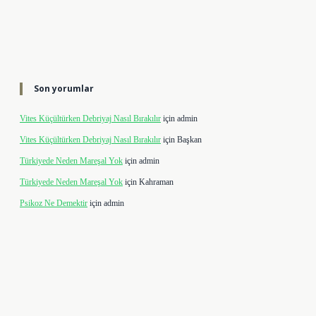
Son yorumlar
Vites Küçültürken Debriyaj Nasıl Bırakılır
için
admin
Vites Küçültürken Debriyaj Nasıl Bırakılır
için
Başkan
Türkiyede Neden Mareşal Yok
için
admin
Türkiyede Neden Mareşal Yok
için
Kahraman
Psikoz Ne Demektir
için
admin