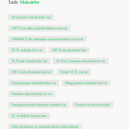
Tarih:
Makaleler
10 Liranın Üstünde Kim Var
100 TLnin arka yüzünde kimin resmi var
1000000 TLlik banknotun arkasında kimin resmi var
20 TL üstünde kim var
200 TLnin arkasında kim
50 TLnin üstünde kim var
50 Türk Lirasının arkasında kim var
500 TLnin arkasında kim var
Demir 10 TL var mı
Hangi paranın üstünde kadın var
Hangi paranın üstünde kim var
Paraların arka yüzünde ne var
Paraların üzerinde kimlerin resimleri var
Paranın ön yüzü neresidir
TL en değerli kaçıncı para
Türk paralarının ön yüzünde kimin resmi bulunur