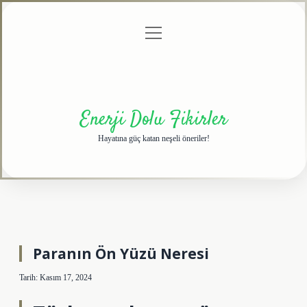
menüyü
Anasayfa
Gizlilik
Yasal
Hakkımızda
aç
Politikası
Uyarı
Enerji Dolu Fikirler
Hayatına güç katan neşeli öneriler!
Paranın Ön Yüzü Neresi
Tarih: Kasım 17, 2024