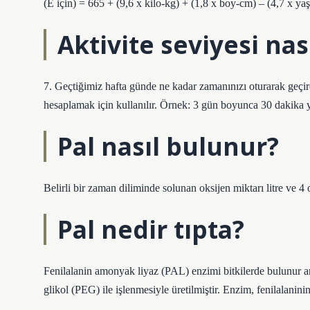
(E için) = 665 + (9,6 x kilo-kg) + (1,8 x boy-cm) – (4,7 x ya
Aktivite seviyesi nas
7. Geçtiğimiz hafta günde ne kadar zamanınızı oturarak geçird
hesaplamak için kullanılır. Örnek: 3 gün boyunca 30 dakika 
Pal nasıl bulunur?
Belirli bir zaman diliminde solunan oksijen miktarı litre ve 4 o
Pal nedir tıpta?
Fenilalanin amonyak liyaz (PAL) enzimi bitkilerde bulunur
glikol (PEG) ile işlenmesiyle üretilmiştir. Enzim, fenilalanin