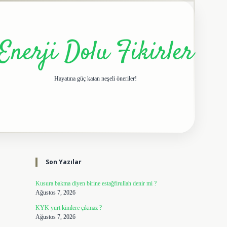
Enerji Dolu Fikirler
Hayatına güç katan neşeli öneriler!
Sidebar
elexbet giriş adresi
tulipbe
Son Yazılar
Kusura bakma diyen birine estağfirullah denir mi ?
Ağustos 7, 2026
KYK yurt kimlere çıkmaz ?
Ağustos 7, 2026