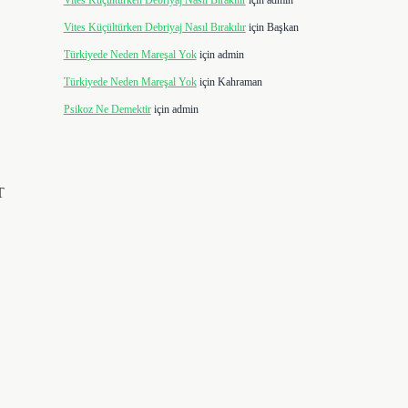
Vites Küçültürken Debriyaj Nasıl Bırakılır
için
admin
Vites Küçültürken Debriyaj Nasıl Bırakılır
için
Başkan
Türkiyede Neden Mareşal Yok
için
admin
Türkiyede Neden Mareşal Yok
için
Kahraman
Psikoz Ne Demektir
için
admin
T