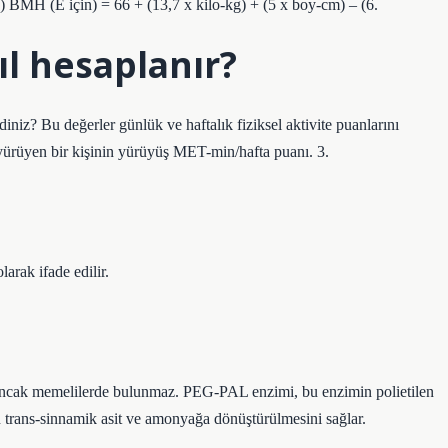
ş) BMH (E için) = 66 + (13,7 x kilo-kg) + (5 x boy-cm) – (6.
ıl hesaplanır?
iniz? Bu değerler günlük ve haftalık fiziksel aktivite puanlarını
yürüyen bir kişinin yürüyüş MET-min/hafta puanı. 3.
larak ifade edilir.
 ancak memelilerde bulunmaz. PEG-PAL enzimi, bu enzimin polietilen
in trans-sinnamik asit ve amonyağa dönüştürülmesini sağlar.