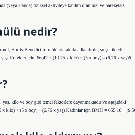
a (veya alanda) fiziksel aktiviteye katılım oranınızı ve hareketsiz
mülü nedir?
mül, Harris-Benedict formülü olarak da adlandırılır, şu şekildedir:
 yaş. Erkekler için: 66,47 + (13,75 x kilo) + (5 x boy) – (6,76 x yaş)6
r?
yaş, kilo ve boy gibi temel faktörlere dayanmaktadır ve aşağıdaki
 x kilo) + (5 x boy) – (6,76 x yaş) Kadınlar için BMH = 655,10 + (9,5