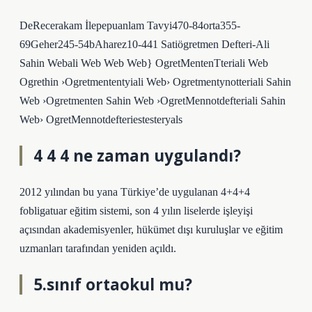
DeRecerakam İlepepuanlam Tavyi470-84orta355-
69Geher245-54bAharez10-441 Satiögretmen Defteri-Ali
Sahin Webali Web Web Web} OgretMentenTteriali Web
Ogrethin ›Ogretmententyiali Web› Ogretmentynotteriali Sahin
Web ›Ogretmenten Sahin Web ›OgretMennotdefteriali Sahin
Web› OgretMennotdefteriestesteryals
4 4 4 ne zaman uygulandı?
2012 yılından bu yana Türkiye’de uygulanan 4+4+4
fobligatuar eğitim sistemi, son 4 yılın liselerde işleyişi
açısından akademisyenler, hükümet dışı kuruluşlar ve eğitim
uzmanları tarafından yeniden açıldı.
5.sınıf ortaokul mu?