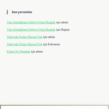
Son yorumlar
Vites Küçültürken Debriyaj Nasıl Bırakılır
için
admin
Vites Küçültürken Debriyaj Nasıl Bırakılır
için
Başkan
Türkiyede Neden Mareşal Yok
için
admin
Türkiyede Neden Mareşal Yok
için
Kahraman
Psikoz Ne Demektir
için
admin
lipbet