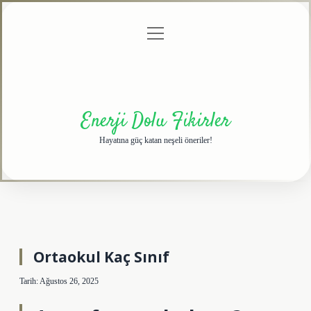
menüyü
Anasayfa
Gizlilik
Yasal
Hakkımızda
aç
Politikası
Uyarı
Enerji Dolu Fikirler
Hayatına güç katan neşeli öneriler!
Ortaokul Kaç Sınıf
Tarih: Ağustos 26, 2025