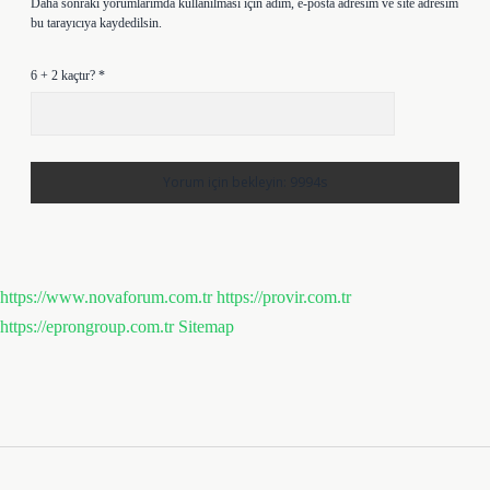
Daha sonraki yorumlarımda kullanılması için adım, e-posta adresim ve site adresim
bu tarayıcıya kaydedilsin.
6 + 2 kaçtır?
*
https://www.novaforum.com.tr
https://provir.com.tr
https://eprongroup.com.tr
Sitemap