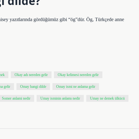
i dilde?
sey yazıtlarında gördüğümüz gibi “ög”dür. Ög, Türkçede anne
mek
Okay adı nereden gelir
Okay kelimesi nereden gelir
a gelir
Omay hangi dilde
Omay ismi ne anlama gelir
Somer anlami nedir
Umay isminin anlamı nedir
Umay ne demek ülkücü