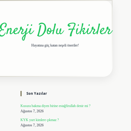
Enerji Dolu Fikirler
Hayatına güç katan neşeli öneriler!
Sidebar
elexbet giriş adresi
tulipbe
Son Yazılar
Kusura bakma diyen birine estağfirullah denir mi ?
Ağustos 7, 2026
KYK yurt kimlere çıkmaz ?
Ağustos 7, 2026