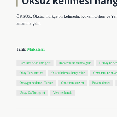
Öksüz kelimesi hang
ÖKSÜZ: Öksüz, Türkçe bir kelimedir. Kökeni Orhun ve Yeni
anlamına gelir.
Tarih:
Makaleler
Esra ismi ne anlama gelir
Hoda ismi ne anlama gelir
Hümay ne de
Okay Türk ismi mi
Öksüz kelimesi hangi dilde
Omar ismi ne anlam
Omaygat ne demek Türkçe
Ömür ismi caiz mi
Pera ne demek
Umay Öz Türkçe mi
Vera ne demek