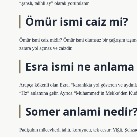
“şanslı, talihli ay” olarak yorumlanır.
Ömür ismi caiz mi?
Ömür ismi caiz midir? Ömür ismi olumsuz bir çağrışım taşımadı
zarara yol açmaz ve caizdir.
Esra ismi ne anlama 
Arapça kökenli olan Ezra, “karanlıkta yol gösteren ve aydınlat
“Hz” anlamına gelir. Ayrıca “Muhammed’in Mekke’den Kudüs’e
Somer anlami nedir
Padişahın mücevherli tahtı, koruyucu, tek cesur; Yiğit, Şehza