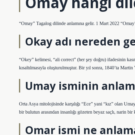
Omay hangi dil
“Omay” Tagalog dilinde anlamına gelir. 1 Mart 2022 “Omay” 
Okay adı nereden ge
“Okey” kelimesi, “ali correct” (her şey doğru) ifadesinin kasıt
kısaltılmasıyla oluşturulmuştur. Bir yıl sonra, 1840’ta Marti
Umay isminin anlamı
Orta Asya mitolojisinde karşılığı “Ece” yani “kız” olan Umay,
bir bulutun arasından insanlığı gözeten beyaz saçlı, narin bir k
Omar ismi ne anlama