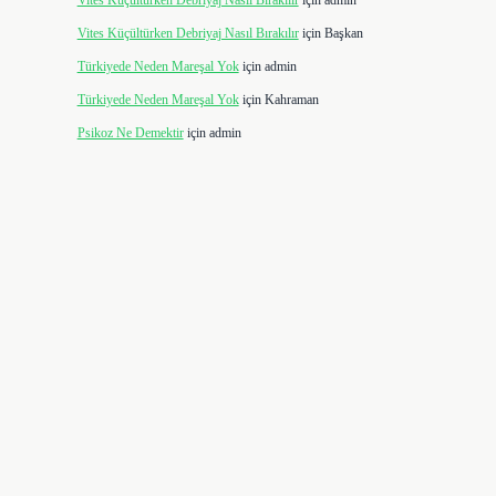
Vites Küçültürken Debriyaj Nasıl Bırakılır
için
admin
Vites Küçültürken Debriyaj Nasıl Bırakılır
için
Başkan
Türkiyede Neden Mareşal Yok
için
admin
Türkiyede Neden Mareşal Yok
için
Kahraman
Psikoz Ne Demektir
için
admin