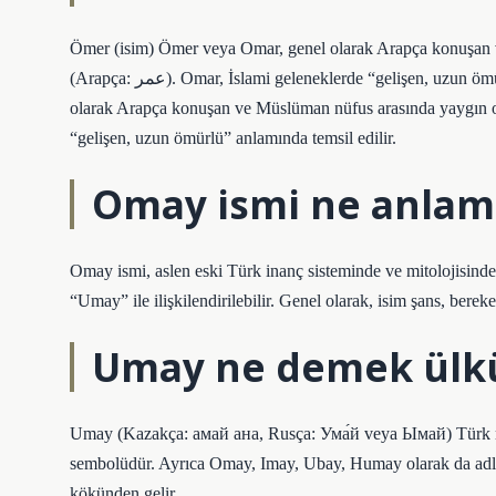
Ömer (isim) Ömer veya Omar, genel olarak Arapça konuşan ve
(Arapça: عمر‎). Omar, İslami geleneklerde “gelişen, uzun ömürlü” anlamında temsil edilir. Omar (isim). Omar veya Omar, genel
olarak Arapça konuşan ve Müslüman nüfus arasında yaygın olarak kullanılan bir i
“gelişen, uzun ömürlü” anlamında temsil edilir.
Omay ismi ne anlama
Omay ismi, aslen eski Türk inanç sisteminde ve mitolojisinde 
“Umay” ile ilişkilendirilebilir. Genel olarak, isim şans, bereke
Umay ne demek ülk
Umay (Kazakça: амай ана, Rusça: Ума́й veya Ымай) Türk mit
sembolüdür. Ayrıca Omay, Imay, Ubay, Humay olarak da adl
kökünden gelir.