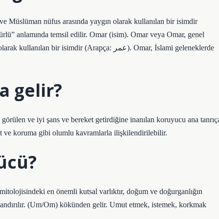
 Müslüman nüfus arasında yaygın olarak kullanılan bir isimdir
simdir (Arapça: عمر‎). Omar, İslami geleneklerde
 gelir?
görülen ve iyi şans ve bereket getirdiğine inanılan koruyucu ana tanrıç
t ve koruma gibi olumlu kavramlarla ilişkilendirilebilir.
ücü?
olojisindeki en önemli kutsal varlıktır, doğum ve doğurganlığın
andırılır. (Um/Om) kökünden gelir. Umut etmek, istemek, korkmak