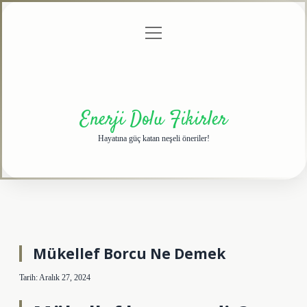
menüyü
Anasayfa
Gizlilik
Yasal
Hakkımızda
aç
Politikası
Uyarı
Enerji Dolu Fikirler
Hayatına güç katan neşeli öneriler!
Mükellef Borcu Ne Demek
Tarih: Aralık 27, 2024