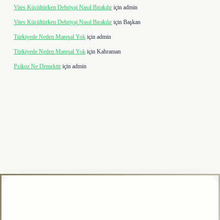
Vites Küçültürken Debriyaj Nasıl Bırakılır
için
admin
Vites Küçültürken Debriyaj Nasıl Bırakılır
için
Başkan
Türkiyede Neden Mareşal Yok
için
admin
Türkiyede Neden Mareşal Yok
için
Kahraman
Psikoz Ne Demektir
için
admin
ipbet