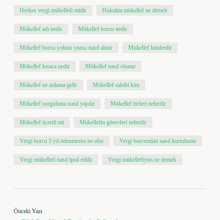
Herkes vergi mükellefi midir
Hukukta mükellef ne demek
Mükellef adı nedir
Mükellef borcu nedir
Mükellef borcu yoktur yazısı nasıl alınır
Mükellef kimlerdir
Mükellef kısaca nedir
Mükellef nasıl olunur
Mükellef ne anlama gelir
Mükellef sahibi kim
Mükellef sorgulama nasıl yapılır
Mükellef türleri nelerdir
Mükellef ücretli mi
Mükellefin görevleri nelerdir
Vergi borcu 5 yıl ödenmezse ne olur
Vergi borcundan nasıl kurtulunur
Vergi mükellefi nasıl iptal edilir
Vergi mükellefiyim ne demek
Önceki Yazı