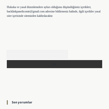
Hukuka ve yasal düzenlemelere aykırı olduğunu düşündüğünüz içerikleri,
backlinkpanelicomtr@gmail.com
adresine bildirmeniz halinde, ilgili içerikler yasal
süre içerisinde sitemizden kaldırılacaktır.
Arama
Son yorumlar