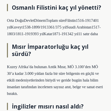
Osmanlı Filistini kaç yıl yönetti?
Orta DoğuDevletDönemToplam süreFilistin1516-1917401
yılKuveyt1538-1899/1913361/375 yılSuudi Arabistan1517-
1803/1811-1919393 yılKatar1871-191342 yıl11 satır daha
Mısır İmparatorluğu kaç yıl
sürdü?
Kuzey Afrika’da bulunan Antik Mısır, MÖ 3.100’den MÖ
30’a kadar 3.000 yıldan fazla bir süre bölgenin en güçlü ve
etkili medeniyetlerinden biriydi ve geride bugün hala bilim
insanları tarafından incelenen sayısız anıt, belge ve sanat eseri
bıraktı.
İngilizler mısırı nasıl aldı?