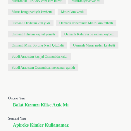
Mısırda ilk Türk devletini kim kurdu
Mısırda şeriat var mı
Mısırı hangi padişah kaybetti
Mısırı kim verdi
Osmanlı Devletini kim yıktı
Osmanlı döneminde Mısırı kim fethetti
Osmanlı Filistini kaç yıl yönetti
Osmanlı Kahireyi ne zaman kaybetti
Osmanlı Mısır Sorunu Nasıl Çözüldü
Osmanlı Mısırı neden kaybetti
Suudi Arabistan kaç yıl Osmanlıda kaldı
Suudi Arabistan Osmanlıdan ne zaman ayrıldı
Önceki Yazı
Balat Kırmızı Kilise Açık Mı
Sonraki Yazı
Apireks Kimler Kullanamaz