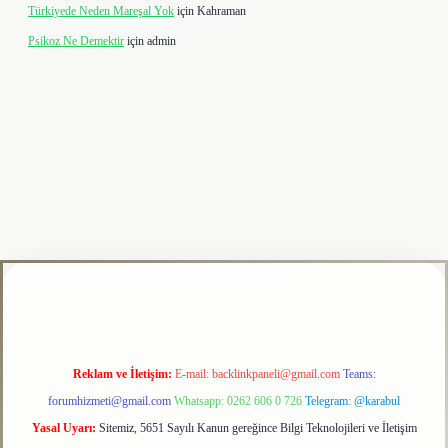
Türkiyede Neden Mareşal Yok
için
Kahraman
Psikoz Ne Demektir
için
admin
ipbet
Reklam ve İletişim:
E-mail:
backlinkpaneli@gmail.com
Teams:
forumhizmeti@gmail.com
Whatsapp: 0262 606 0 726
Telegram: @karabul
Yasal Uyarı:
Sitemiz, 5651 Sayılı Kanun gereğince Bilgi Teknolojileri ve İletişim