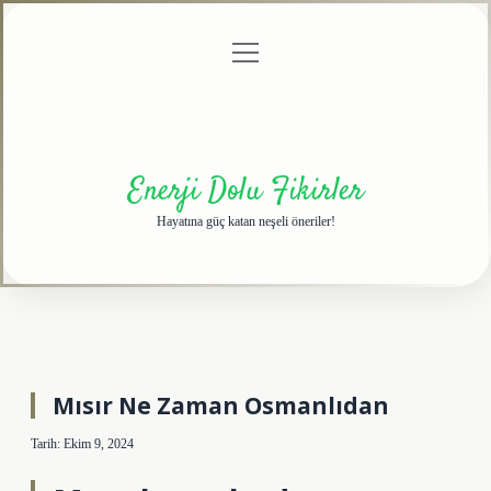
menüyü
Anasayfa
Gizlilik
Yasal
Hakkımızda
aç
Politikası
Uyarı
Enerji Dolu Fikirler
Hayatına güç katan neşeli öneriler!
Mısır Ne Zaman Osmanlıdan
Tarih: Ekim 9, 2024