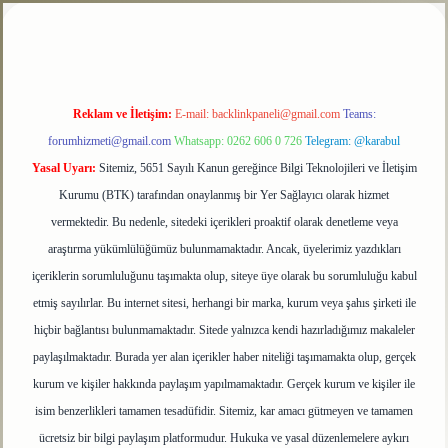
ulipbet
Reklam ve İletişim:
E-mail:
backlinkpaneli@gmail.com
Teams:
forumhizmeti@gmail.com
Whatsapp: 0262 606 0 726
Telegram: @karabul
Yasal Uyarı:
Sitemiz, 5651 Sayılı Kanun gereğince Bilgi Teknolojileri ve İletişim
Kurumu (BTK) tarafından onaylanmış bir Yer Sağlayıcı olarak hizmet
vermektedir. Bu nedenle, sitedeki içerikleri proaktif olarak denetleme veya
araştırma yükümlülüğümüz bulunmamaktadır. Ancak, üyelerimiz yazdıkları
içeriklerin sorumluluğunu taşımakta olup, siteye üye olarak bu sorumluluğu kabul
etmiş sayılırlar. Bu internet sitesi, herhangi bir marka, kurum veya şahıs şirketi ile
hiçbir bağlantısı bulunmamaktadır. Sitede yalnızca kendi hazırladığımız makaleler
paylaşılmaktadır. Burada yer alan içerikler haber niteliği taşımamakta olup, gerçek
kurum ve kişiler hakkında paylaşım yapılmamaktadır. Gerçek kurum ve kişiler ile
isim benzerlikleri tamamen tesadüfidir. Sitemiz, kar amacı gütmeyen ve tamamen
ücretsiz bir bilgi paylaşım platformudur. Hukuka ve yasal düzenlemelere aykırı