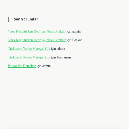
Son yorumlar
Vites Küçültürken Debriyaj Nasıl Bırakılır
için
admin
Vites Küçültürken Debriyaj Nasıl Bırakılır
için
Başkan
Türkiyede Neden Mareşal Yok
için
admin
Türkiyede Neden Mareşal Yok
için
Kahraman
Psikoz Ne Demektir
için
admin