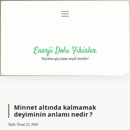
menüyü
Anasayfa
Gizlilik
Yasal
Hakkımızda
aç
Politikası
Uyarı
Enerji Dolu Fikirler
Hayatına güç katan neşeli öneriler!
Minnet altında kalmamak
deyiminin anlamı nedir ?
Tarih: Nisan 23, 2026