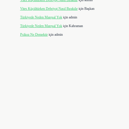
Vites Küçültürken Debriyaj Nasıl Bırakılır
için
admin
Vites Küçültürken Debriyaj Nasıl Bırakılır
için
Başkan
Türkiyede Neden Mareşal Yok
için
admin
Türkiyede Neden Mareşal Yok
için
Kahraman
Psikoz Ne Demektir
için
admin