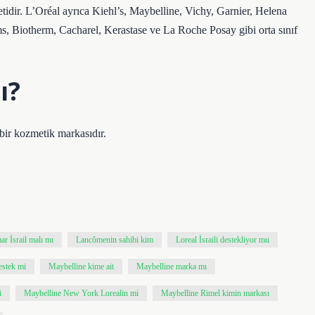
idir. L’Oréal ayrıca Kiehl’s, Maybelline, Vichy, Garnier, Helena
 Biotherm, Cacharel, Kerastase ve La Roche Posay gibi orta sınıf
ı?
ir kozmetik markasıdır.
ar İsrail malı mı
Lancômenin sahibi kim
Loreal İsraili destekliyor mu
estek mi
Maybelline kime ait
Maybelline marka mı
i
Maybelline New York Lorealin mi
Maybelline Rimel kimin markası