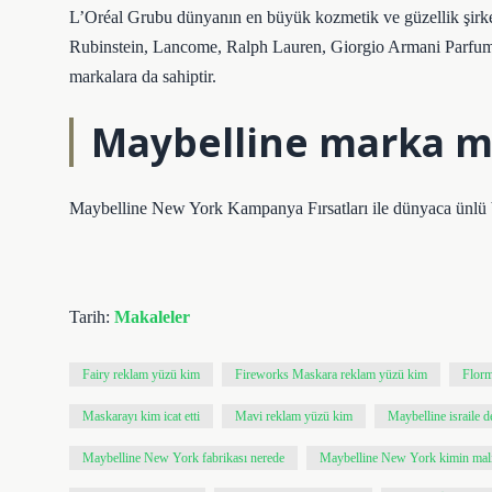
L’Oréal Grubu dünyanın en büyük kozmetik ve güzellik şirket
Rubinstein, Lancome, Ralph Lauren, Giorgio Armani Parfums,
markalara da sahiptir.
Maybelline marka m
Maybelline New York Kampanya Fırsatları ile dünyaca ünlü b
Tarih:
Makaleler
Fairy reklam yüzü kim
Fireworks Maskara reklam yüzü kim
Florm
Maskarayı kim icat etti
Mavi reklam yüzü kim
Maybelline israile d
Maybelline New York fabrikası nerede
Maybelline New York kimin mal