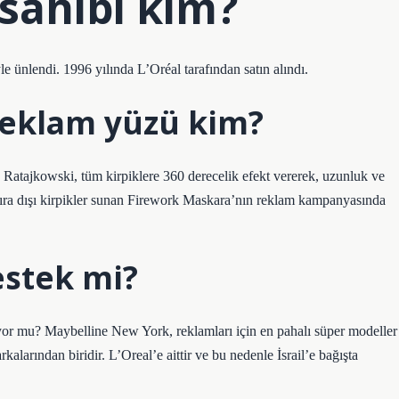
sahibi kim?
e ünlendi. 1996 yılında L’Oréal tarafından satın alındı.
reklam yüzü kim?
 Ratajkowski, tüm kirpiklere 360 ​​derecelik efekt vererek, uzunluk ve
ış sıra dışı kirpikler sunan Firework Maskara’nın reklam kampanyasında
estek mi?
liyor mu? Maybelline New York, reklamları için en pahalı süper modeller
arından biridir. L’Oreal’e aittir ve bu nedenle İsrail’e bağışta