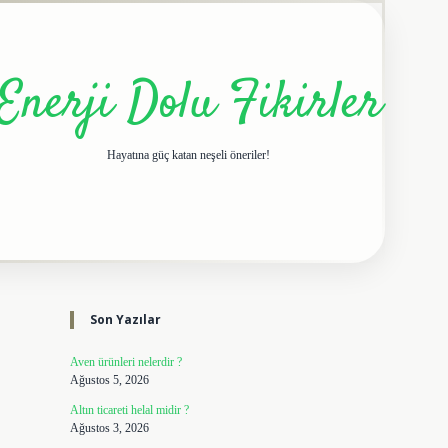
Enerji Dolu Fikirler
Hayatına güç katan neşeli öneriler!
Sidebar
elexbet giriş adresi
tulipb
Son Yazılar
Aven ürünleri nelerdir ?
Ağustos 5, 2026
Altın ticareti helal midir ?
Ağustos 3, 2026