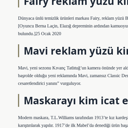
Fairy reklam yüzü k
Dünyaca ünlü temizlik ürünleri markası Fairy, reklam yüzü B
[Oyuncu Berna Laçin, Elazığ depreminin ardından kamuoyund
bulundu.]25 Ocak 2020
Mavi reklam yüzü k
Mavi, yeni sezonu Kıvanç Tatlıtuğ’un kamera önünde yer aldığ
başrolde olduğu yeni reklamında Mavi, zamansız Classic Deni
cesaretlendirici yanını” vurguluyor.
Maskarayı kim icat e
Modern maskara, T.L.Williams tarafından 1913’te kız kardeşi
karıştırılarak yapılır. 1917’de ilk Mabel’da denediği ürün ba