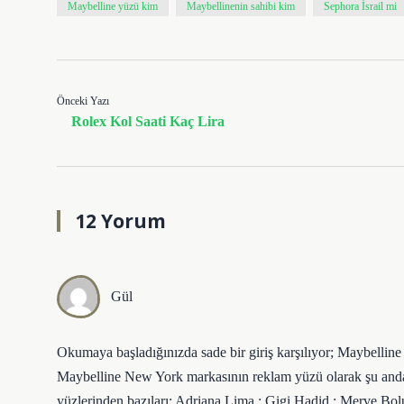
Maybelline yüzü kim
Maybellinenin sahibi kim
Sephora İsrail mi
Önceki Yazı
Rolex Kol Saati Kaç Lira
12 Yorum
Gül
Okumaya başladığınızda sade bir giriş karşılıyor; Maybellin
Maybelline New York markasının reklam yüzü olarak şu and
yüzlerinden bazıları: Adriana Lima ; Gigi Hadid ; Merve Bolu